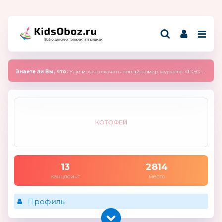
Всё о детских товарах и игрушках
Знаете ли Вы, что:
Уже можно скачать новый номер журнала KIDSOBOZ 2025 (сентябрь)
КОТОФЕЙ
13
2814
канцпоинт
место
Профиль