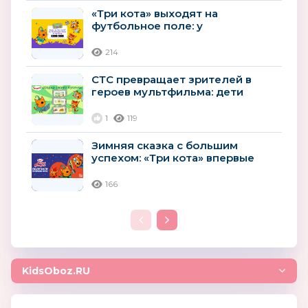
«Три кота» выходят на
футбольное поле: у
популярного мультсериала
появилась новая...
214
СТС превращает зрителей в
героев мультфильма: дети
смогут создать своего котенка
в новых...
1
119
Зимняя сказка с большим
успехом: «Три кота» впервые
получили премию ИРИ
166
KidsOboz.RU