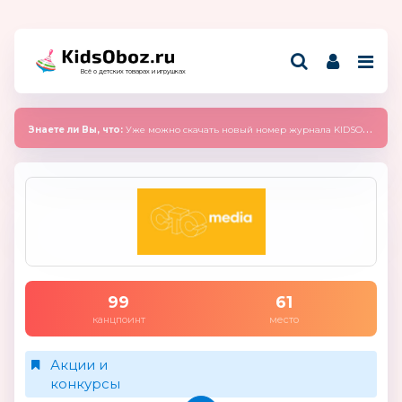
Всё о детских товарах и игрушках
Знаете ли Вы, что:
Уже можно скачать новый номер журнала KIDSOBOZ 2025 (сентябрь)
99
61
канцпоинт
место
Акции и
конкурсы