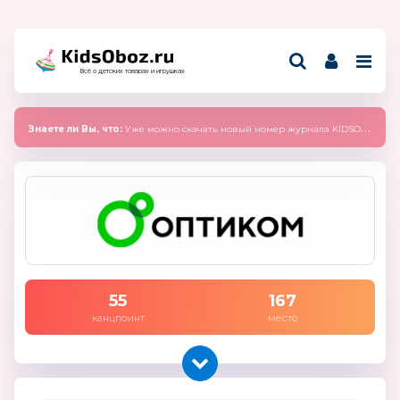
Всё о детских товарах и игрушках
Знаете ли Вы, что:
Уже можно скачать новый номер журнала KIDSOBOZ 2025 (сентябрь)
55
167
канцпоинт
место