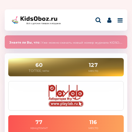
Всё о детских товарах и игрушках
Знаете ли Вы, что:
Уже можно скачать новый номер журнала KIDSOBOZ 2025 (сентябрь)
60
127
ТОП100, млн
место
77
116
канцпоинт
место