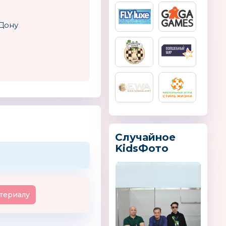
-Дону
Случайное
KidsФото
териалу