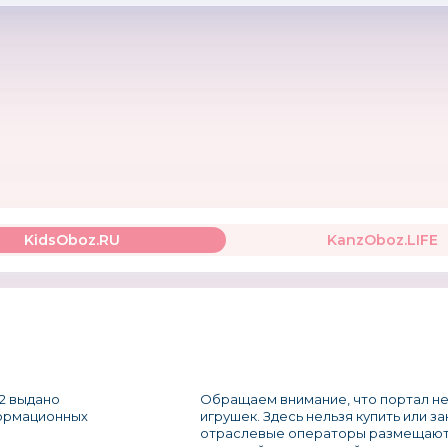
KidsOboz.RU
KanzOboz.LIFE
2 выдано
Обращаем внимание, что портал не
формационных
игрушек. Здесь нельзя купить или з
отраслевые операторы размещают