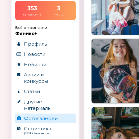
353
3
канцпоинт
место
Всё о компании
Феникс+
Профиль
Новости
Новинки
Акции и
конкурсы
Статьи
Другие
материалы
Фотогалереи
Статистика
(353 kidsпоинтов)