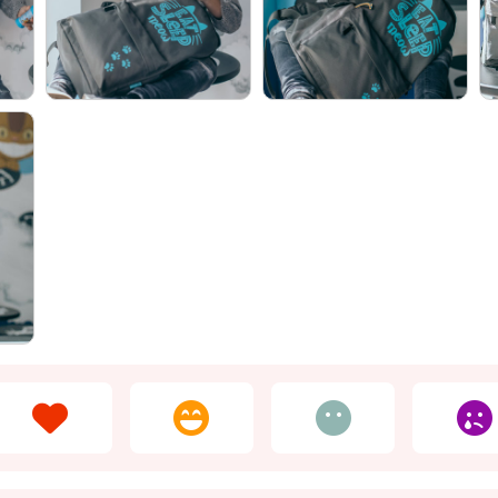
HOFFMANN
Мир Деревянных
Gratnell
Игрушек
LOVULAR
Animal Planet (Mojo)
Матрос
Россия