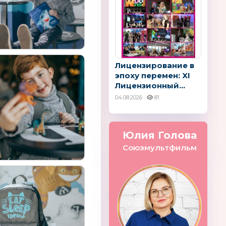
Лицензирование в
эпоху перемен: XI
Лицензионный...
04.08.2026
81
Юлия Голова
Союзмультфильм