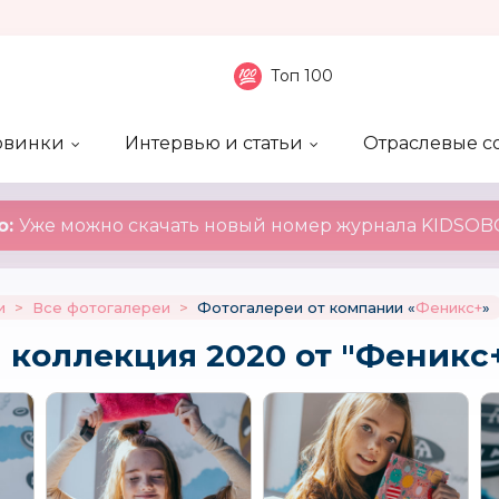
Топ 100
овинки
Интервью и статьи
Отраслевые с
боненты
 компаний
ие события
ы
нал
Рейтинг publicity
Новинки компаний
Блоги
KIDSOBOZ
о:
Уже можно скачать новый номер журнала KIDSOBO
и
>
Все фотогалереи
>
Фотогалереи от компании «
Феникс+
»
 коллекция 2020 от "Феникс