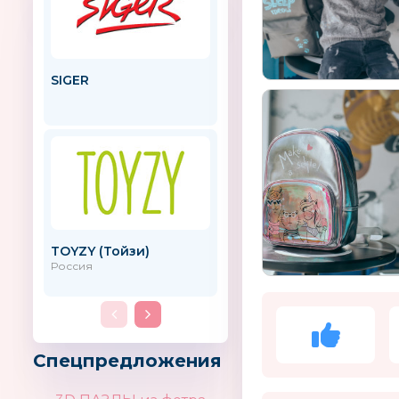
SIGER
Oxford
Франция
TOYZY (Тойзи)
Спорт Тоша
Россия
Спецпредложения