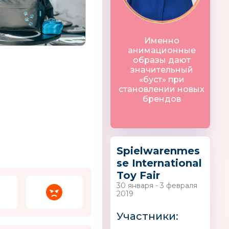
Именно
s
Hobbius®
РЫЖИЙ КОТ
анимационные
образы дают
значительный
«буст» при
становлении новых
брендов
кин
КЛЕВЕР
FIMO
Spielwarenmes
Германия
se International
Toy Fair
30 января - 3 февраля
2019
Участники: