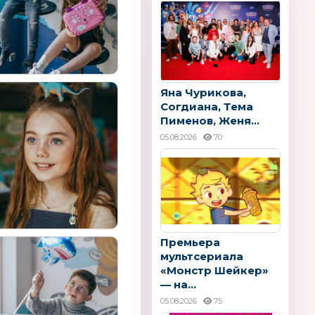
Яна Чурикова,
Согдиана, Тема
Пименов, Женя...
05.08.2026
70
Премьера
мультсериала
«Монстр Шейкер»
— на...
05.08.2026
75