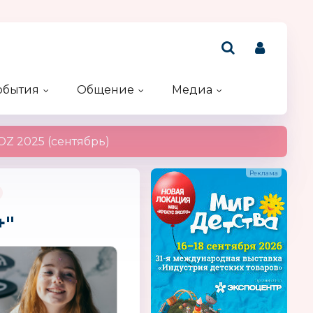
обытия
Общение
Медиа
Рейтинг компаний
Акции и конкурсы
Именинники
Z 2025 (сентябрь)
+"