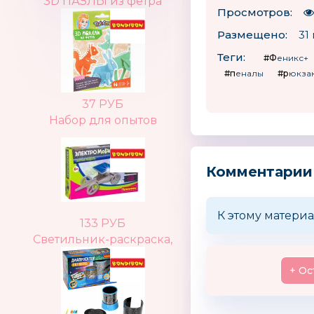
3D ПАЗЛЫ из фетра
Просмотров:
Размещено:
31 
Теги:
#Феникс+
#пеналы
#рюкза
37 РУБ
Набор для опытов
Комментарии
К этому материа
133 РУБ
Светильник-раскраска,
+ Ос