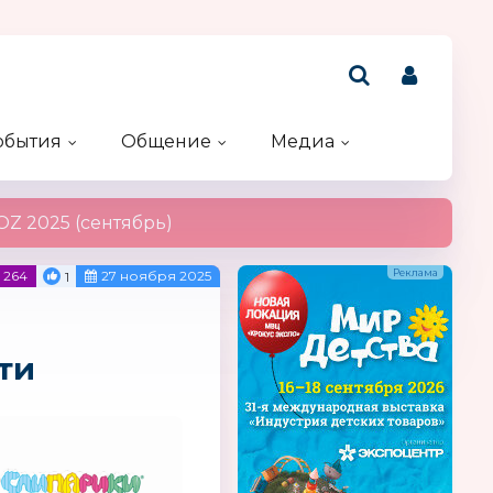
обытия
Общение
Медиа
Рейтинг компаний
Акции и конкурсы
Именинники
Z 2025 (сентябрь)
264
27 ноября 2025
1
ти