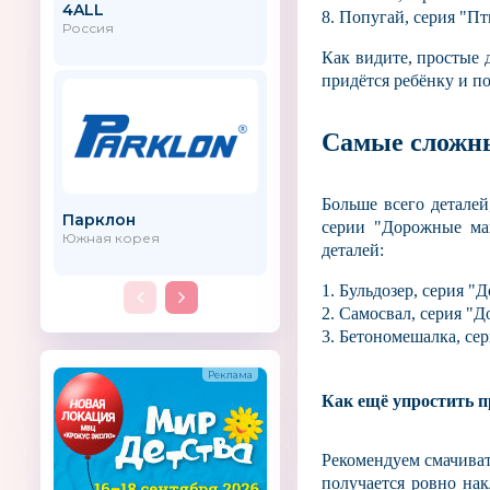
4ALL
BELEDUC
8. Попугай, серия "Пт
Россия
Германия
Как видите, простые 
придётся ребёнку и по
Самые сложн
Больше всего детале
Парклон
Kids Box
серии "Дорожные ма
Южная корея
Россия
деталей:
1. Бульдозер, серия 
2. Самосвал, серия "
3. Бетономешалка, се
Как ещё упростить п
Рекомендуем смачивать
получается ровно нак