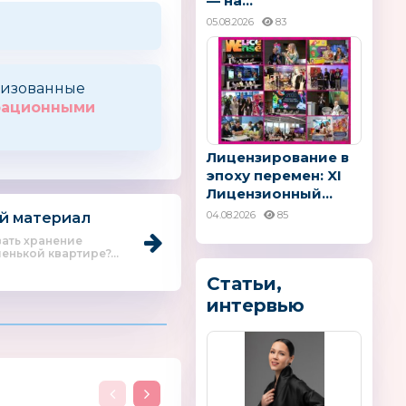
— на...
05.08.2026
83
оризованные
трационными
Лицензирование в
эпоху перемен: XI
Лицензионный...
04.08.2026
85
й материал
вать хранение
енькой квартире?...
Статьи,
интервью