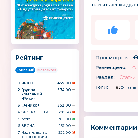
отлепить детали друг 
Рейтинг
Просмотров:
Размещено:
27
Компаний
Kidsсайтов
Раздел:
Статьи
1
ЯРКО
459.00
Теги:
#3D пазлы
2
Группа
374.00
компаний
«Рики»
3
Феникс+
352.00
4
ЭКСПОЦЕНТР
328.80
5
bodo
266.00
6
ВЕСНА
257.00
Комментарии
7
Издательство
256.00
«Творческий