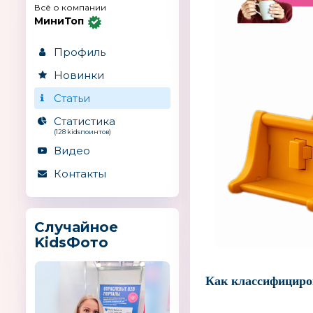
Всё о компании
МиниТоп
Профиль
Новинки
Статьи
Статистика
(128 kidsпоинтов)
Видео
Контакты
Случайное
KidsФото
Как классифициро