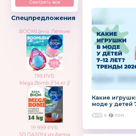
Смотреть все
Спецпредложения
BOOMЦена: Летние
199 РУБ
Mega Bomb // 14 кг //
Какие игрушк
моде у детей 7
Тренды 2026 
6
10913
19 999 РУБ
3D ПАЗЛЫ из фетра