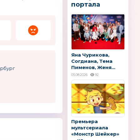
портала
Яна Чурикова,
Согдиана, Тема
Пименов, Женя...
ербург
05.08.2026
92
Премьера
мультсериала
«Монстр Шейкер»