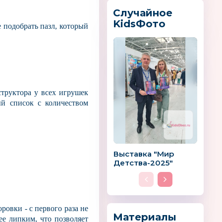
LE PETITE BUBU
АЗБУКВАРИК
Случайное
РОССИЯ
KidsФото
 подобрать пазл, который
структора у всех игрушек
66
НЕСКУЧНЫЕ ИГРЫ
FunDesk
й список с количеством
Выставка "Мир
Детства-2025"
ровки - с первого раза не
Материалы
ее липким, что позволяет