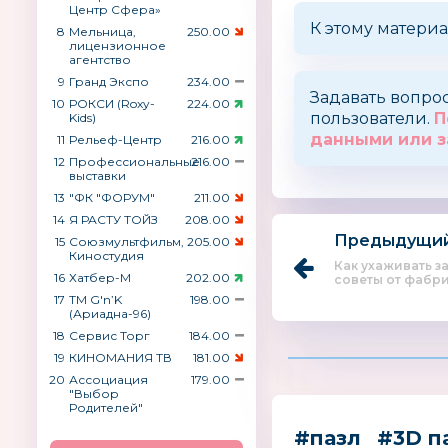
Центр Сфера»
К этому материа
8
Мельница,
250.00
лицензионное
агентство
9
Гранд Экспо
234.00
Задавать вопро
10
РОКСИ (Roxy-
224.00
пользователи.
П
Kids)
данными или з
11
Рельеф-Центр
216.00
12
Профессиональные
216.00
выставки
13
"ФК "ФОРУМ"
211.00
14
Я РАСТУ ТОЙЗ
208.00
Предыдущий
15
Союзмультфильм,
205.00
Киностудия
Как ухаживать з
16
Хатбер-М
202.00
советы от фабрик
17
ТМ G′n’K
198.00
(Ариадна-96)
18
Сервис Торг
184.00
19
КИНОМАНИЯ ТВ
181.00
20
Ассоциация
179.00
"Выбор
Родителей"
#пазл
#3D п