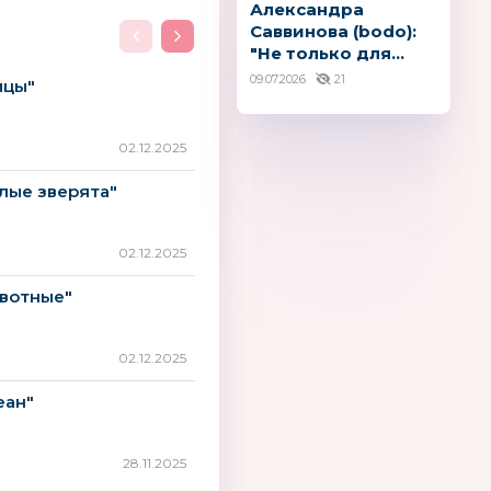
Александра
Саввинова (bodo):
"Не только для...
09.07.2026
21
ицы"
02.12.2025
лые зверята"
02.12.2025
ивотные"
02.12.2025
еан"
28.11.2025