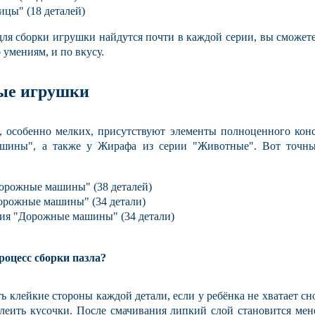
Moulin Roty
UNID
GRACO
ицы" (18 деталей)
Франция
для сборки игрушки найдутся почти в каждой серии, вы сможете
 умениям, и по вкусу.
ые игрушки
й, особенно мелких, присутствуют элементы полноценного кон
Тодби
ROXY-KIDS
ROUTE 
шины", а также у Жирафа из серии "Животные". Вот точны
Южная корея
США
"Дорожные машины" (38 деталей)
Дорожные машины" (34 детали)
рия "Дорожные машины" (34 детали)
роцесс сборки пазла?
 клейкие стороны каждой детали, если у ребёнка не хватает сно
леить кусочки. После смачивания липкий слой становится мен