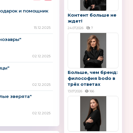
подарок и помощник
Контент больше не
ждет!
15.12.2025
24.07.2026
7
нозавры"
02.12.2025
ицы"
Больше, чем бренд:
философия bodo в
трёх ответах
02.12.2025
13.07.2026
166
лые зверята"
02.12.2025