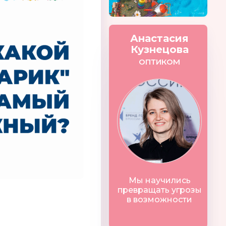
Анастасия
Кузнецова
ОПТИКОМ
Мы научились
превращать угрозы
в возможности