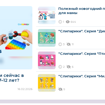
Полезный новогодний 
для мамы
1
644
"Слипарики". Серия "Ди
3
11
"Слипарики". Серия "Пт
2
6
и сейчас в
"Слипарики". Серия "Ми
–12 лет?
года
16.02.2026
9