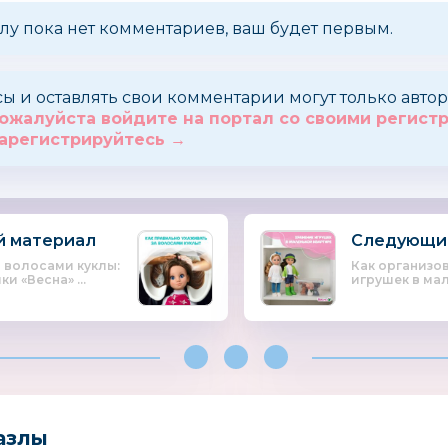
лу пока нет комментариев, ваш будет первым.
сы и оставлять свои комментарии могут только авт
ожалуйста войдите на портал со своими регис
арегистрируйтесь →
 материал
Следующи
а волосами куклы:
Как организо
и «Весна» ...
игрушек в мал
азлы