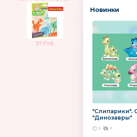
Новинки
37 РУБ
"Слипарики". 
"Динозавры"
3
11