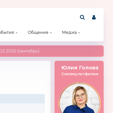
обытия
Общение
Медиа
Рейтинг компаний
Акции и конкурсы
Именинники
Z 2025 (сентябрь)
Юлия Голова
Союзмультфильм