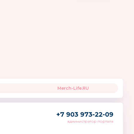
ный Мотор
Mamajoo
Кларт®
Турция
Merch-Life.RU
+7 903 973-22-09
администратор портала