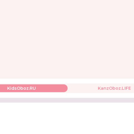
DIDRIKSONS 1913
HandyPotty
Пламен
Швеция
Россия
KidsOboz.RU
KanzOboz.LIFE