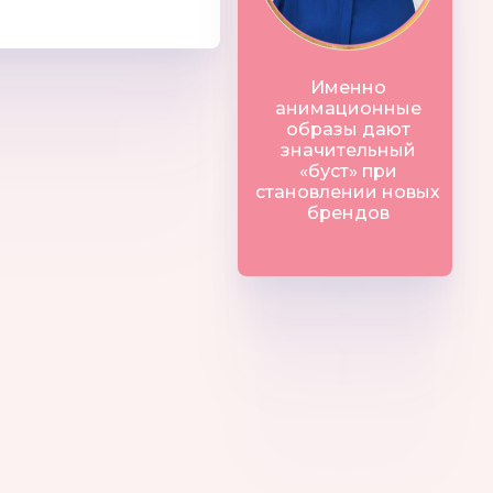
Именно
анимационные
образы дают
значительный
«буст» при
становлении новых
брендов
ая радость
Insummer
Munchkin
США