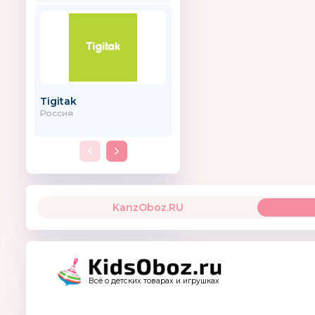
Tigitak
VITTIVATTO.ru
Россия
KanzOboz.RU
Всё о детских товарах и игрушках