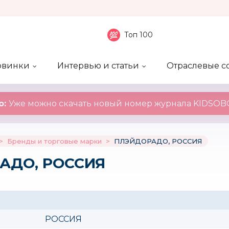
Топ 100
овинки
Интервью и статьи
Отраслевые с
боненты
 компаний
ие события
ы
нал
Рейтинг publicity
Новинки компаний
Блоги
KIDSOBOZ
о:
Уже можно скачать новый номер журнала KIDSOBO
>
Бренды и торговые марки
>
ПЛЭЙДОРАДО, РОССИЯ
АДО, РОССИЯ
РОССИЯ