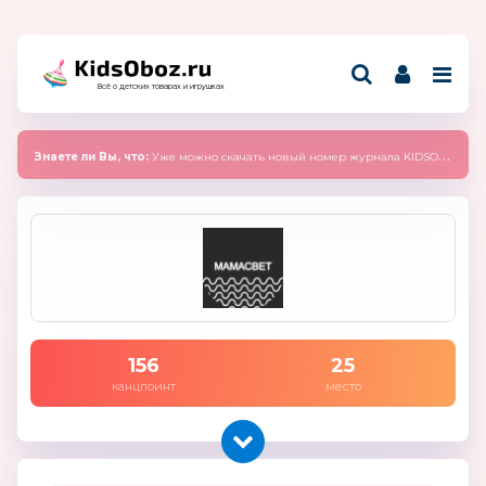
Всё о детских товарах и игрушках
Знаете ли Вы, что:
Уже можно скачать новый номер журнала KIDSOBOZ 2025 (сентябрь)
156
25
канцпоинт
место