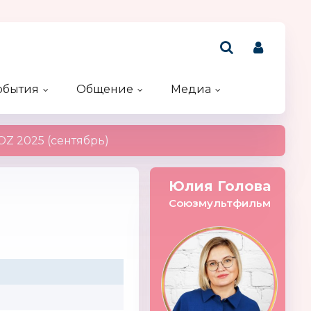
обытия
Общение
Медиа
Рейтинг компаний
Акции и конкурсы
Именинники
Z 2025 (сентябрь)
Юлия Голова
Союзмультфильм