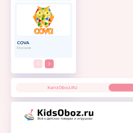
COVA
Доктор Динозавров
Россия
Россия
KanzOboz.RU
Всё о детских товарах и игрушках