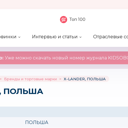
Топ 100
овинки
Интервью и статьи
Отраслевые с
боненты
 компаний
ие события
ы
нал
Рейтинг publicity
Новинки компаний
Блоги
KIDSOBOZ
о:
Уже можно скачать новый номер журнала KIDSOBO
>
Бренды и торговые марки
>
X-LANDER, ПОЛЬША
, ПОЛЬША
ПОЛЬША