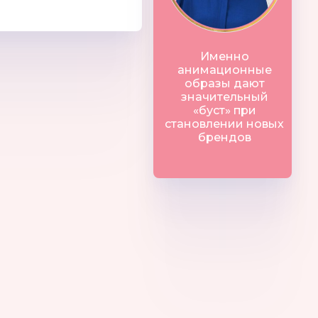
Именно
анимационные
образы дают
значительный
«буст» при
становлении новых
брендов
REGO
Shusha
МОЗАИКА-СИН