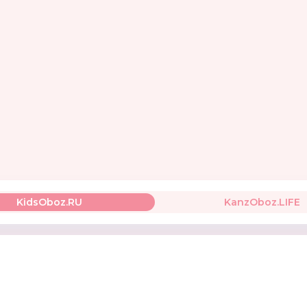
STINGER
ТМ «NanoGum»
Tigitak
Россия
KidsOboz.RU
KanzOboz.LIFE