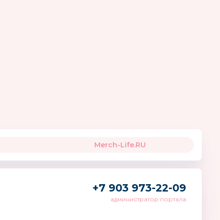
к
Baby Design
Врумиз
Южная Корея
Merch-Life.RU
+7 903 973-22-09
администратор портала