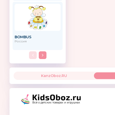
BOMBUS
Стеллар
Россия
KanzOboz.RU
Всё о детских товарах и игрушках