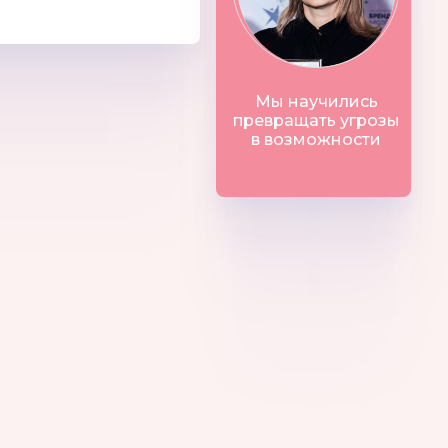
Мы научились
превращать угрозы
в возможности
I
Helan
Winter Wings