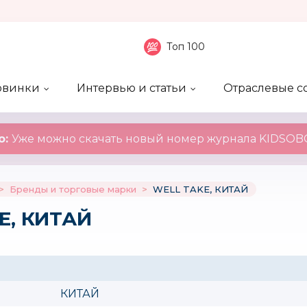
Топ 100
овинки
Интервью и статьи
Отраслевые с
боненты
 компаний
ие события
ы
нал
Рейтинг publicity
Новинки компаний
Блоги
KIDSOBOZ
о:
Уже можно скачать новый номер журнала KIDSOBO
>
Бренды и торговые марки
>
WELL TAKE, КИТАЙ
E, КИТАЙ
КИТАЙ