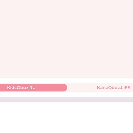
ТПК «Пчёлка»
Крошка Я
Финни
Россия
KidsOboz.RU
KanzOboz.LIFE