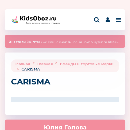
Всё о детских товарах и игрушках
Знаете ли Вы, что:
Уже можно скачать новый номер журнала KIDSOBOZ 2025 (сентябрь)
>
>
Главная
Главная
Бренды и торговые марки
>
CARISMA
CARISMA
Юлия Голова