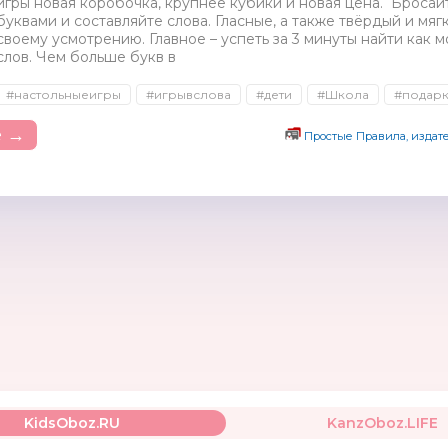
игры новая коробочка, крупнее кубики и новая цена. Бросай
буквами и составляйте слова. Гласные, а также твёрдый и мя
своему усмотрению. Главное – успеть за 3 минуты найти как
слов. Чем больше букв в
#настольныеигры
#игрывслова
#дети
#Школа
#подар
е →
Простые Правила, издат
KidsOboz.RU
KanzOboz.LIFE