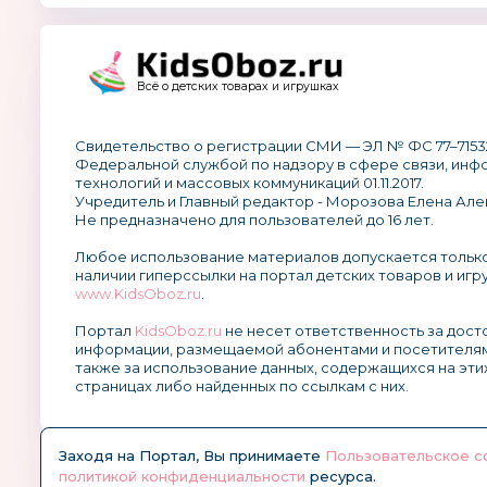
Всё о детских товарах и игрушках
Свидетельство о регистрации СМИ — ЭЛ № ФС 77–7153
Федеральной службой по надзору в сфере связи, ин
технологий и массовых коммуникаций 01.11.2017.
Учредитель и Главный редактор - Морозова Елена Але
Не предназначено для пользователей до 16 лет.
Любое использование материалов допускается тольк
наличии гиперссылки на портал детских товаров и игр
www.KidsOboz.ru
.
Портал
KidsOboz.ru
не несет ответственность за дос
информации, размещаемой абонентами и посетителям
также за использование данных, содержащихся на эти
страницах либо найденных по ссылкам с них.
Заходя на Портал, Вы принимаете
Пользовательское с
политикой конфиденциальности
ресурса.