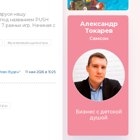
ларуси нашу
р под названием PUSH
Александр
 разных игр. Начиная с
Токарев
Самсон
#развивающиеигры
Ново Вуден"
11 мая 2026 в 10:25
игры
Бизнес с детской
душой
ATCH
Me la la
Anne Geddes
Китай