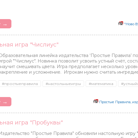
е →
"Ново В
ьная игра "Числиус"
Babyhome
Kribly Boo
Bossa 
Испания
Россия
Россия
Образовательная линейка издательства ‘Простые Правила’ п
игрой ″‘Числиус″. Новинка позволит усвоить устный счёт, сост
научит смешивать цвета. Игра предполагает несколько уровн
закрепление и усложнение. Игрокам нужно считать ингредие
#простыеправила
#настольныеигры
#математика
#устный
е →
Простые Правила, из
ьная игра "Пробуквы"
Издательство ″Простые Правила″ обновили настольную игру ″