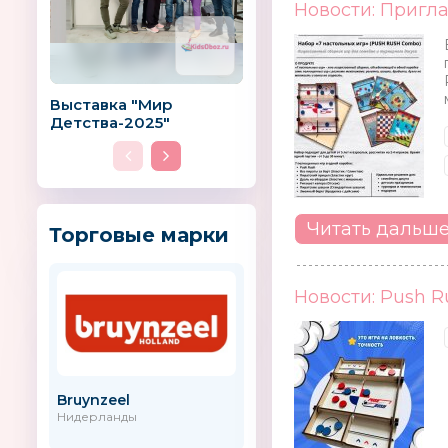
Новости: Пригла
Выставка "Мир
Детства-2025"
Читать дальш
Торговые марки
Новости: Push R
Bruynzeel
UPPAbaby
Нидерланды
США