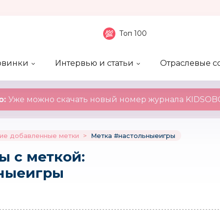
Топ 100
овинки
Интервью и статьи
Отраслевые с
боненты
 компаний
ие события
ы
нал
Рейтинг publicity
Новинки компаний
Блоги
KIDSOBOZ
о:
Уже можно скачать новый номер журнала KIDSOBO
ие добавленные метки
>
Метка #настольныеигры
ы c меткой:
ныеигры