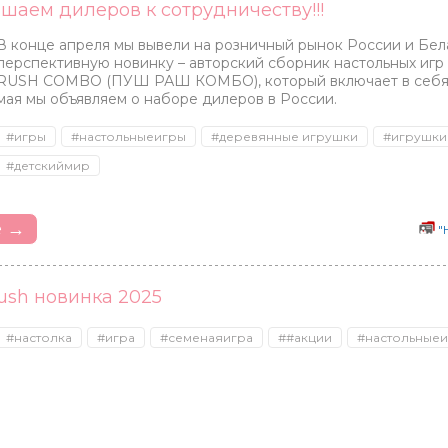
шаем дилеров к сотрудничеству!!!
В конце апреля мы вывели на розничный рынок России и Бе
перспективную новинку – авторский сборник настольных иг
RUSH COMBO (ПУШ РАШ КОМБО), который включает в себя 7
мая мы объявляем о наборе дилеров в России.
#игры
#настольныеигры
#деревянные игрушки
#игрушки
#детскиймир
е →
"
ush новинка 2025
#настолка
#игра
#семенаяигра
##акции
#настольные
Штучки, к которым
Simplicity
BABY W
тянутся ручки
США
Франция