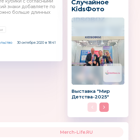
те кубики с согласными
Случайное
гкий знаки добавляете по
KidsФото
 можно больше длинных
ки
ельство
30 октября 2020 в 18:41
Выставка "Мир
Детства-2025"
Merch-Life.RU