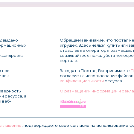
2 выдано
Обращаем внимание, что портал не
формационных
игрушек. Здесь нельзя купить или з
отраслевые операторы размещают
ксандровна.
связывайтесь, пожалуйста непосре
портале.
о при
Заходя на Портал, Вы принимаете
П
ушек
согласие на использование файлов 
конфиденциальности
ресурса.
товерность
О размещении информации и рекла
и ресурса, а
х веб-
оглашение
, подтверждаете свое согласие на использование фа
© KidsOboz.RU 2004-2026