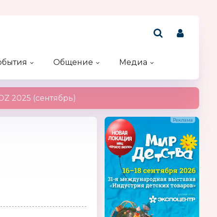
обытия
Общение
Медиа
Рейтинг компаний
Акции и конкурсы
Именинники
Z 2025 (сентябрь)