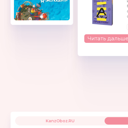
Читать дальш
KanzOboz.RU