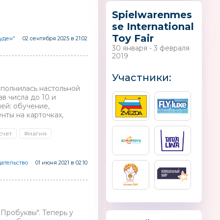
Spielwarenmes
se International
Toy Fair
уден"
02 сентября 2025 в 21:02
30 января - 3 февраля
2019
Nova
AILEBEBE (CARMATE)
PLAYMOBIL
Участники:
Япония
ополнилась настольной
ав числа до 10 и
ей: обучение,
нты на карточках,
счет
#магия
дательство
01 июня 2021 в 02:10
Пробуквы″. Теперь у