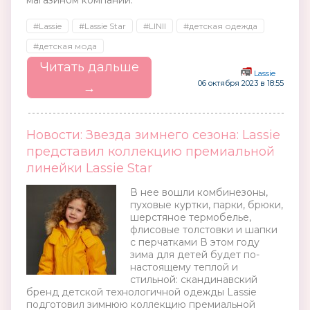
магазином компании.
#Lassie
#Lassie Star
#LINII
#детская одежда
#детская мода
Читать дальше
Lassie
06 октября 2023 в 18:55
→
Новости: Звезда зимнего сезона: Lassie
представил коллекцию премиальной
линейки Lassie Star
В нее вошли комбинезоны,
пуховые куртки, парки, брюки,
шерстяное термобелье,
флисовые толстовки и шапки
с перчатками В этом году
зима для детей будет по-
настоящему теплой и
стильной: скандинавский
бренд детской технологичной одежды Lassie
подготовил зимнюю коллекцию премиальной