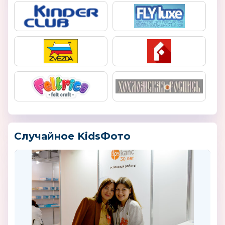
Случайное KidsФото