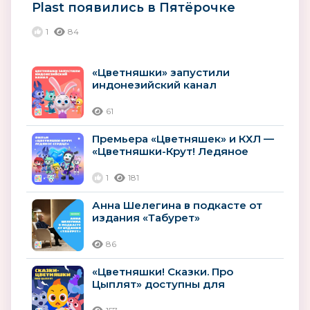
Plast появились в Пятёрочке
1
84
«Цветняшки» запустили
индонезийский канал
61
Премьера «Цветняшек» и КХЛ —
«Цветняшки-Крут! Ледяное
сердце»
1
181
Анна Шелегина в подкасте от
издания «Табурет»
86
«Цветняшки! Сказки. Про
Цыплят» доступны для
прослушивания