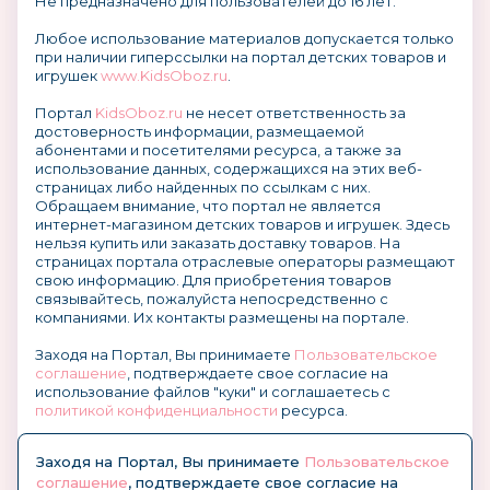
Не предназначено для пользователей до 16 лет.
Любое использование материалов допускается только
при наличии гиперссылки на портал детских товаров и
игрушек
www.KidsOboz.ru
.
Портал
KidsOboz.ru
не несет ответственность за
достоверность информации, размещаемой
абонентами и посетителями ресурса, а также за
использование данных, содержащихся на этих веб-
страницах либо найденных по ссылкам с них.
Обращаем внимание, что портал не является
интернет-магазином детских товаров и игрушек. Здесь
нельзя купить или заказать доставку товаров. На
страницах портала отраслевые операторы размещают
свою информацию. Для приобретения товаров
связывайтесь, пожалуйста непосредственно с
компаниями. Их контакты размещены на портале.
Заходя на Портал, Вы принимаете
Пользовательское
соглашение
, подтверждаете свое согласие на
использование файлов "куки" и соглашаетесь с
политикой конфиденциальности
ресурса.
О размещении информации и рекламы на портале
Заходя на Портал, Вы принимаете
Пользовательское
соглашение
, подтверждаете свое согласие на