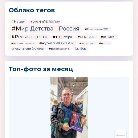
Облако тегов
#Hatber
#Џ®ЄгЇ вҐ«Ё ЎЁ«Ґв®ў
#Мир Детства - Россия
#Мир детства 2021
#Рельеф-Центр
#ТЦ Сфера
#ФНС_2021
#Феникс+
#журнал KIDSOBOZ
#детская одежда
#игрушки
#пазлы
#покупатели билетов
#хатбер
#скрепкаэкспо
Топ-фото за месяц