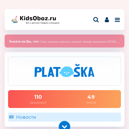
Всё о детских товарах и игрушках
Знаете ли Вы, что:
Уже можно скачать новый номер журнала KIDSOBOZ 2025 (сентябрь)
110
49
канцпоинт
место
Новости