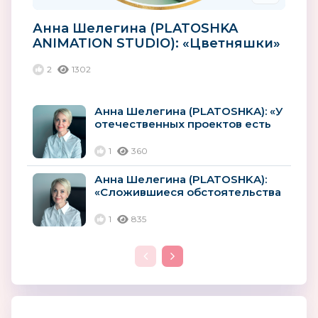
Анна Шелегина (PLATOSHKA
ANIMATION STUDIO): «Цветняшки»
— это своего рода послание от...
2
1302
Анна Шелегина (PLATOSHKA): «У
отечественных проектов есть
потенциал для успешного...
1
360
Анна Шелегина (PLATOSHKA):
«Сложившиеся обстоятельства
открывают большое окно...
1
835