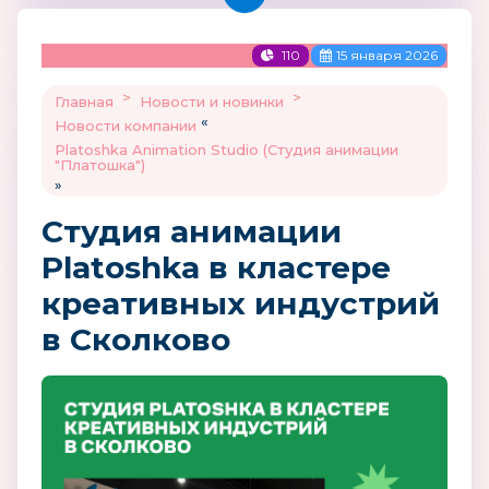
110
15 января 2026
>
>
Главная
Новости и новинки
«
Новости компании
Platoshka Animation Studio (Студия анимации
"Платошка")
»
Студия анимации
Platoshka в кластере
креативных индустрий
в Сколково