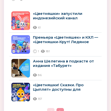
«Цветняшки» запустили
индонезийский канал
61
Премьера «Цветняшек» и КХЛ —
«Цветняшки-Крут! Ледяное
сердце»
1
181
Анна Шелегина в подкасте от
издания «Табурет»
86
«Цветняшки! Сказки. Про
Цыплят» доступны для
прослушивания
157