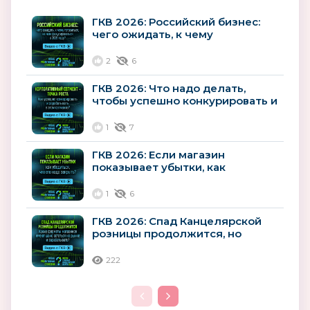
ГКВ 2026: Российский бизнес:
чего ожидать, к чему
готовиться, на чем
фокусироваться в...
2
6
ГКВ 2026: Что надо делать,
чтобы успешно конкурировать и
зарабатывать в корпоративном...
1
7
ГКВ 2026: Если магазин
показывает убытки, как
убедиться, что его надо
закрыть?
1
6
ГКВ 2026: Спад Канцелярской
розницы продолжится, но
полностью она не исчезнет.
Какие...
222