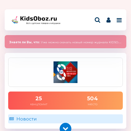
Всё о детских товарах и игрушках
Знаете ли Вы, что:
Уже можно скачать новый номер журнала KIDSOBOZ 2025 (сентябрь)
25
504
канцпоинт
место
Новости