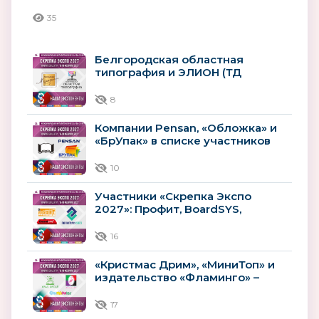
центр «Сфера»
35
Белгородская областная
типография и ЭЛИОН (ТД
«Меридиан») – участники
«Скрепка Экспо 2027»
8
Компании Pensan, «Обложка» и
«БрУпак» в списке участников
выставки «Скрепка Экспо» 2027
10
Участники «Скрепка Экспо
2027»: Профит, BoardSYS,
ПОЛИГРАФСОЮЗ
16
«Кристмас Дрим», «МиниТоп» и
издательство «Фламинго» –
среди участников «Скрепка
Экспо»...
17