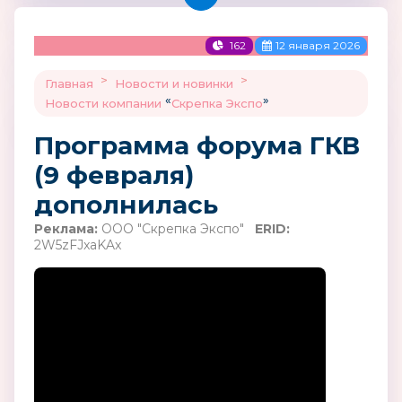
162
12 января 2026
>
>
Главная
Новости и новинки
«
»
Новости компании
Скрепка Экспо
Программа форума ГКВ
(9 февраля)
дополнилась
Реклама:
ООО "Скрепка Экспо"
ERID:
2W5zFJxaKAx