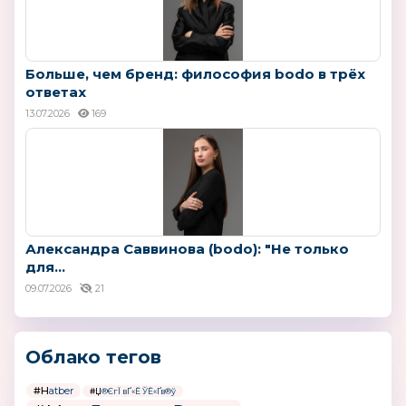
Больше, чем бренд: философия bodo в трёх
ответах
13.07.2026
169
Александра Саввинова (bodo): "Не только
для...
09.07.2026
21
Облако тегов
#Hatber
#Џ®ЄгЇ вҐ«Ё ЎЁ«Ґв®ў