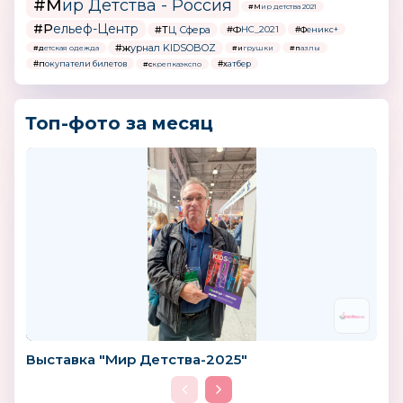
#Мир Детства - Россия
#Мир детства 2021
#Рельеф-Центр
#ТЦ Сфера
#ФНС_2021
#Феникс+
#журнал KIDSOBOZ
#детская одежда
#игрушки
#пазлы
#покупатели билетов
#хатбер
#скрепкаэкспо
Топ-фото за месяц
Выставка "Мир Детства-2025"