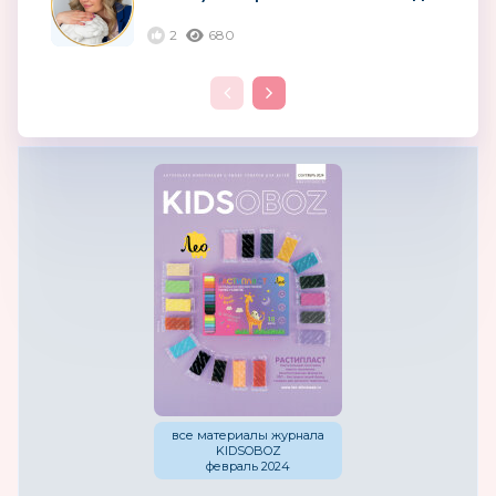
сотрудничества: три дня,
которые...
2
680
все материалы журнала
KIDSOBOZ
февраль 2024