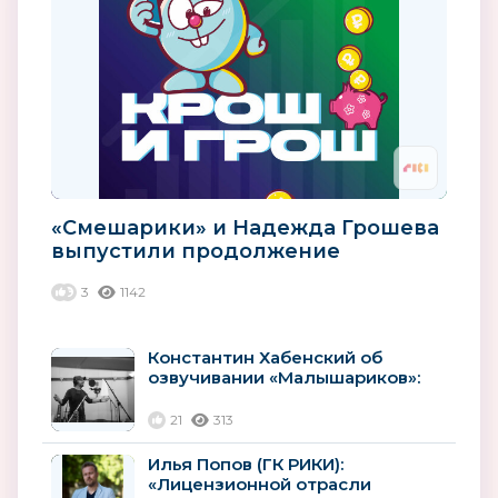
«Смешарики» и Надежда Грошева
выпустили продолжение
финансовых подкастов для детей
3
1142
Константин Хабенский об
озвучивании «Малышариков»:
«Для меня они все прекрасные
маленькие...
21
313
Илья Попов (ГК РИКИ):
«Лицензионной отрасли