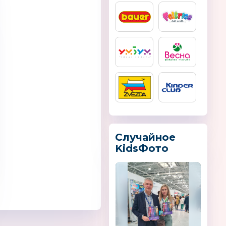
-I
BEBECAR
BELEDUC
Германия
Случайное
KidsФото