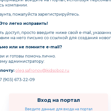
сь компании.
каунта, пожалуйста зарегистрируйтесь.
Это легко исправить!
ть доступ, просто введите ниже свой e-mail, указан
авим на него письмо со ссылкой для создания новог
ьмо или не помните e-mail?
зи и готовы помочь лично.
ему администратору:
 почту:
oleg.safronov@kidsoboz.ru
7 (903) 673-22-09
Unicon
Дракоша Тоша
Маргар
Вход на портал
Россия
Введите данные для входа на портал