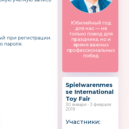
Юбилейный год
для нас — не
только повод для
ный при регистрации.
праздника, но и
о пароля.
время важных
профессиональных
побед
Spielwarenmes
se International
Toy Fair
30 января - 3 февраля
2019
ита
Woolla®
Соломон
Участники: