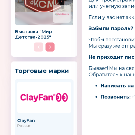
или учетную запи
Если у вас нет ак
Забыли пароль? 
Выставка "Мир
Детства-2025"
Чтобы восстанови
Мы сразу же отпр
Не приходит пис
Бывает! Мы на свя
Торговые марки
Обратитесь к наш
Написать на
Позвонить:
+
ClayFan
Kaloo (Калоо)
Россия
Китай