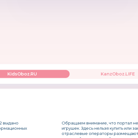
KidsOboz.RU
KanzOboz.LIFE
2 выдано
Обращаем внимание, что портал не
формационных
игрушек. Здесь нельзя купить или з
отраслевые операторы размещают