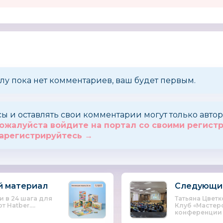
TITAN-595
aden+anais
Смешар
США
Россия
лу пока нет комментариев, ваш будет первым.
сы и оставлять свои комментарии могут только авт
ожалуйста войдите на портал со своими регис
арегистрируйтесь →
 материал
Следующи
 в 24 шага для
Татьяна Цвет
 Hatber....
Клуб «Мастерс
конференции п