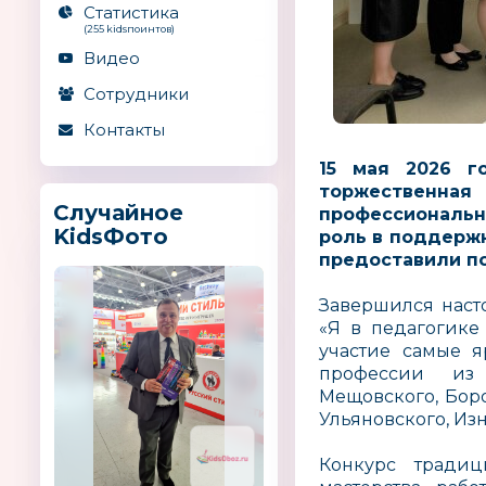
Статистика
(255 kidsпоинтов)
Видео
Сотрудники
Контакты
15 мая 2026 г
торжественна
Случайное
профессионально
KidsФото
роль в поддержк
предоставили п
Завершился наст
«Я в педагогике
участие самые я
профессии из Л
Мещовского, Боро
Ульяновского, Из
Конкурс тради