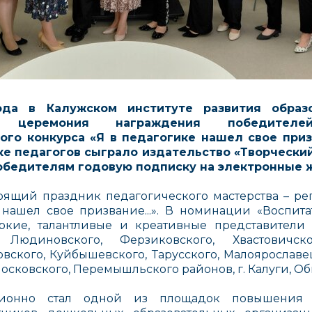
ода в Калужском институте развития образо
я церемония награждения победителей
го конкурса «Я в педагогике нашел свое призв
е педагогов сыграло издательство «Творчески
обедителям годовую подписку на электронные 
оящий праздник педагогического мастерства – р
 нашел свое призвание...». В номинации «Воспит
ркие, талантливые и креативные представители 
юдиновского, Ферзиковского, Хвастовичско
вского, Куйбышевского, Тарусского, Малоярославец
носковского, Перемышльского районов, г. Калуги, Об
ционно стал одной из площадок повышения п