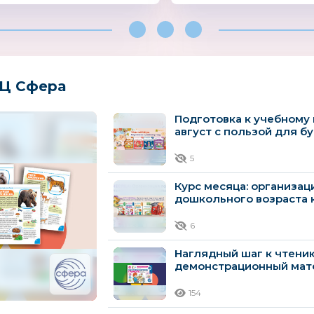
Ц Сфера
Подготовка к учебному 
август с пользой для б
первоклассника
5
Курс месяца: организац
дошкольного возраста 
обучению
6
Наглядный шаг к чтению
демонстрационный мате
лет
154