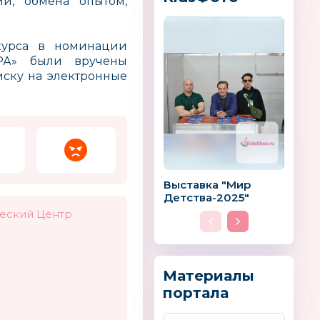
ий, обмена опытом,
курса в номинации
ЕРА» были вручены
ску на электронные
Выставка "Мир
Детства-2025"
ческий Центр
ки
WEROLA
Freeze Light
Германия
Россия
Материалы
портала