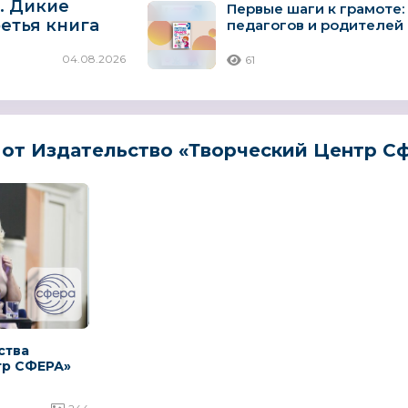
. Дикие
Первые шаги к грамоте:
етья книга
педагогов и родителей 
яет детей в
04.08.2026
61
от Издательство «Творческий Центр С
ства
тр СФЕРА»