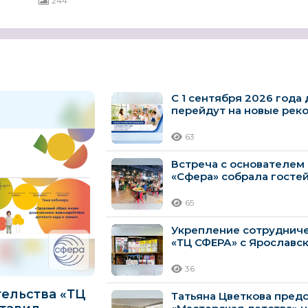
244
С 1 сентября 2026 года
перейдут на новые рек
Минпросвещения
63
Встреча с основателем
«Сфера» собрала госте
65
Укрепление сотрудниче
«ТЦ СФЕРА» с Ярославс
развития...
36
тельства «ТЦ
Татьяна Цветкова пред