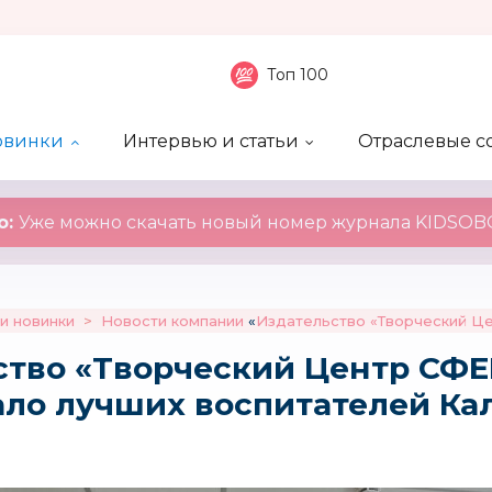
Топ 100
овинки
Интервью и статьи
Отраслевые с
боненты
 компаний
ие события
ы
нал
Рейтинг publicity
Новинки компаний
Блоги
KIDSOBOZ
о:
Уже можно скачать новый номер журнала KIDSOBO
и новинки
>
Новости компании
«
Издательство «Творческий Ц
ство «Творческий Центр СФ
ло лучших воспитателей Ка