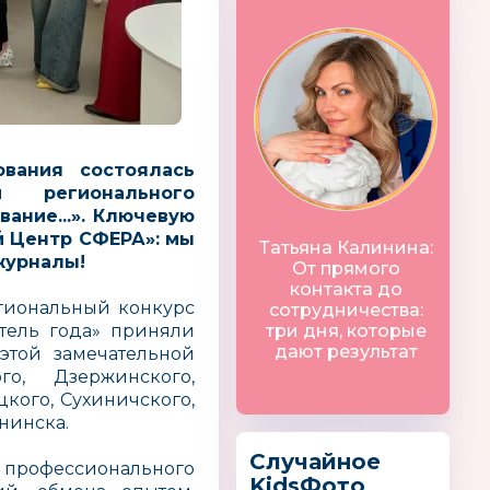
вания состоялась
 регионального
ание...». Ключевую
й Центр СФЕРА»: мы
Татьяна Калинина:
журналы!
От прямого
контакта до
егиональный конкурс
сотрудничества:
атель года» приняли
три дня, которые
дают результат
этой замечательной
го, Дзержинского,
кого, Сухиничского,
нинска.
Случайное
рофессионального
KidsФото