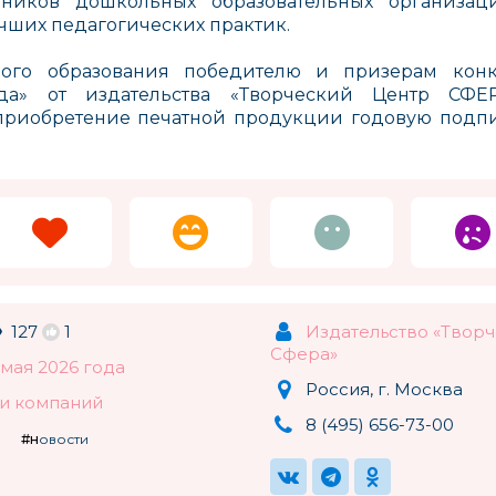
тников дошкольных образовательных организац
чших педагогических практик.
ого образования победителю и призерам кон
ода» от издательства «Творческий Центр СФ
приобретение печатной продукции годовую подпи
127
1
Издательство «Твор
Сфера»
Animal Planet (Mojo)
JOVI
Фикси
 мая 2026 года
Испания
Россия
Россия, г. Москва
и компаний
8 (495) 656-73-00
#новости