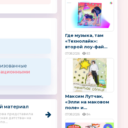
ики. Начало
BIG
Nanoblock
Япония
Где музыка, там
«Технолайк»:
второй лоу-фай...
07.08.2026
83
оризованные
трационными
Максим Лутчак,
«Элли на маковом
й материал
поле» и...
кова представила
07.08.2026
84
кая детства» на
о...