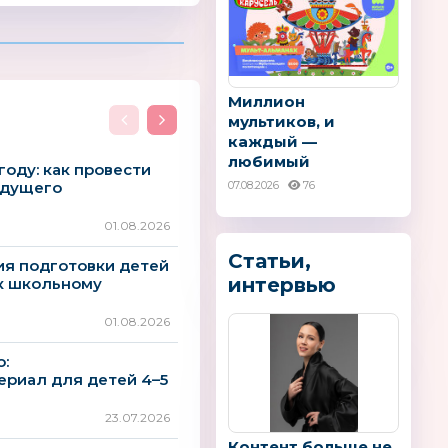
Миллион
мультиков, и
каждый —
любимый
году: как провести
удущего
07.08.2026
76
01.08.2026
Статьи,
ия подготовки детей
интервью
к школьному
01.08.2026
:
риал для детей 4–5
23.07.2026
Контент больше не