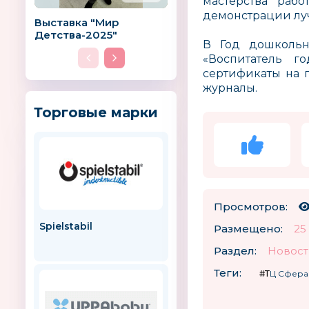
мастерства рабо
демонстрации лу
Выставка "Мир
Детства-2025"
В Год дошкольн
«Воспитатель г
сертификаты на 
журналы.
Торговые марки
Просмотров:
Spielstabil
Соня Роуз (Sonya Rose)
Размещено:
25
Раздел:
Новост
Теги:
#ТЦ Сфера