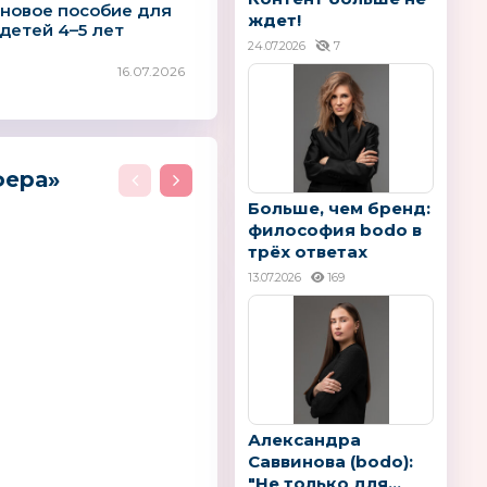
 новое пособие для
ждет!
детей 4–5 лет
24.07.2026
7
16.07.2026
фера»
Больше, чем бренд:
философия bodo в
трёх ответах
13.07.2026
169
Александра
Саввинова (bodo):
"Не только для...