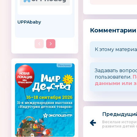
UPPAbaby
BABY WATCH
Франция
Комментарии
К этому материа
Задавать вопро
пользователи.
П
данными или з
Предыдущий
Веселые истории
развития детей от