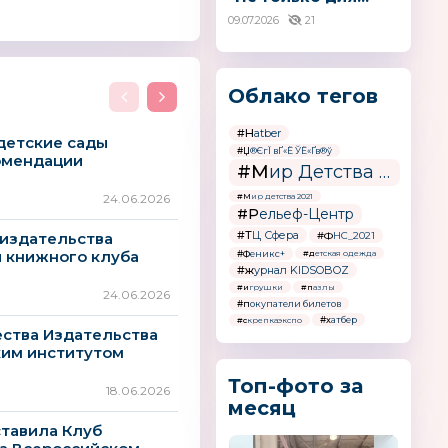
09.07.2026
21
Облако тегов
#Hatber
 детские сады
#Џ®ЄгЇ вҐ«Ё ЎЁ«Ґв®ў
омендации
#Мир Детства - Россия
24.06.2026
#Мир детства 2021
#Рельеф-Центр
#ТЦ Сфера
#ФНС_2021
 издательства
й книжного клуба
#Феникс+
#детская одежда
#журнал KIDSOBOZ
#игрушки
#пазлы
24.06.2026
#покупатели билетов
#хатбер
#скрепкаэкспо
ства Издательства
ким институтом
Топ-фото за
18.06.2026
месяц
ставила Клуб