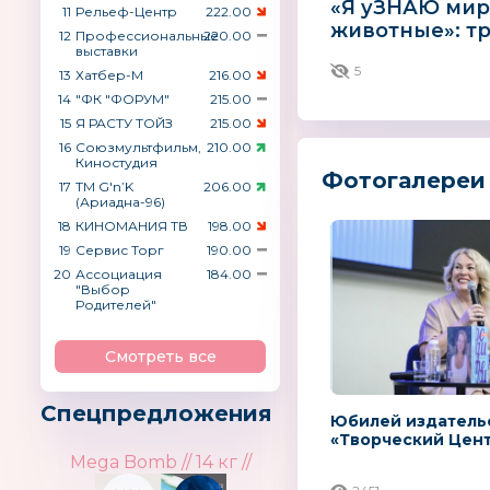
«Я уЗНАЮ мир
11
Рельеф-Центр
222.00
животные»: тр
12
Профессиональные
220.00
серии отправл
выставки
5
мир зверей
13
Хатбер-М
216.00
14
"ФК "ФОРУМ"
215.00
15
Я РАСТУ ТОЙЗ
215.00
16
Союзмультфильм,
210.00
Киностудия
Фотогалереи 
17
ТМ G′n’K
206.00
(Ариадна-96)
18
КИНОМАНИЯ ТВ
198.00
19
Сервис Торг
190.00
20
Ассоциация
184.00
"Выбор
Родителей"
Смотреть все
Спецпредложения
Юбилей издатель
«Творческий Цен
Mega Bomb // 14 кг //