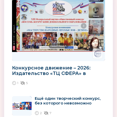
Конкурсное движение – 2026:
Издательство «ТЦ СФЕРА» в
диалоге с «Ассоциацией лучших
1
5
ДОО и...
Ещё один творческий конкурс,
без которого невозможно
представить 2026 год
2
7