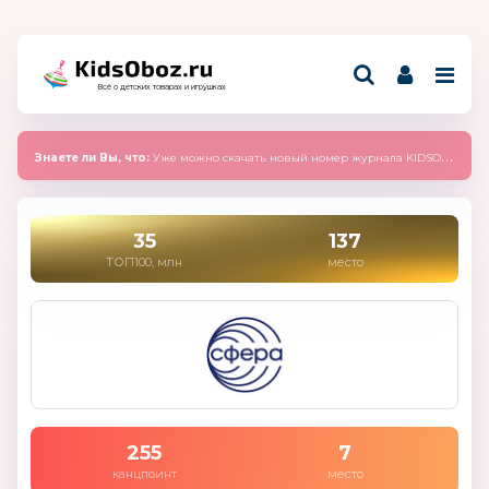
Всё о детских товарах и игрушках
Знаете ли Вы, что:
Уже можно скачать новый номер журнала KIDSOBOZ 2025 (сентябрь)
35
137
ТОП100, млн
место
255
7
канцпоинт
место