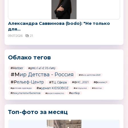
Александра Саввинова (bodo): "Не только
для...
09.07.2026
21
Облако тегов
#Hatber
#Џ®ЄгЇ вҐ«Ё ЎЁ«Ґв®ў
#Мир Детства - Россия
#Мир детства 2021
#Рельеф-Центр
#ТЦ Сфера
#ФНС_2021
#Феникс+
#журнал KIDSOBOZ
#детская одежда
#игрушки
#пазлы
#покупатели билетов
#хатбер
#скрепкаэкспо
Топ-фото за месяц