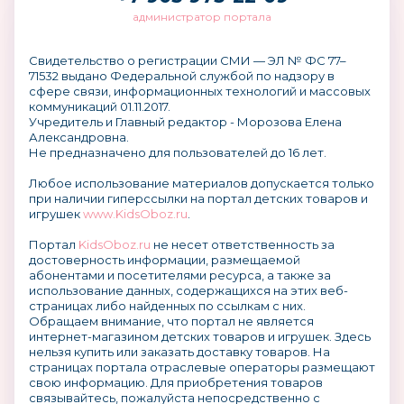
администратор портала
Свидетельство о регистрации СМИ — ЭЛ № ФС 77–
71532 выдано Федеральной службой по надзору в
сфере связи, информационных технологий и массовых
коммуникаций 01.11.2017.
Учредитель и Главный редактор - Морозова Елена
Александровна.
Не предназначено для пользователей до 16 лет.
Любое использование материалов допускается только
при наличии гиперссылки на портал детских товаров и
игрушек
www.KidsOboz.ru
.
Портал
KidsOboz.ru
не несет ответственность за
достоверность информации, размещаемой
абонентами и посетителями ресурса, а также за
использование данных, содержащихся на этих веб-
страницах либо найденных по ссылкам с них.
Обращаем внимание, что портал не является
интернет-магазином детских товаров и игрушек. Здесь
нельзя купить или заказать доставку товаров. На
страницах портала отраслевые операторы размещают
свою информацию. Для приобретения товаров
связывайтесь, пожалуйста непосредственно с