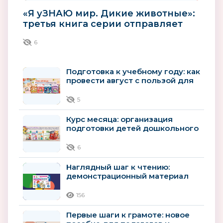
«Я уЗНАЮ мир. Дикие животные»:
третья книга серии отправляет
детей в мир зверей
6
Подготовка к учебному году: как
провести август с пользой для
будущего первоклассника
5
Курс месяца: организация
подготовки детей дошкольного
возраста к школьному
обучению
6
Наглядный шаг к чтению:
демонстрационный материал
для детей 4–5 лет
156
Первые шаги к грамоте: новое