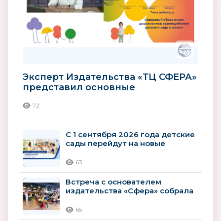
Эксперт Издательства «ТЦ СФЕРА»
представил основные
компоненты здорового образа
72
жизни...
С 1 сентября 2026 года детские
сады перейдут на новые
рекомендации
Минпросвещения
63
Встреча с основателем
издательства «Сфера» собрала
гостей книжного клуба
65