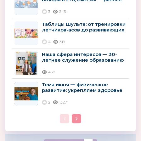
развитие детей
3
243
Таблицы Шульте: от тренировки
летчиков-асов до развивающих
пособий для дошколят
4
319
Наша сфера интересов — 30-
летнее служение образованию
России
450
Тема июня — физическое
развитие: укрепляем здоровье
детей с помощью игр и спорта
2
1327