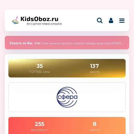
Всё о детских товарах и игрушках
Знаете ли Вы, что:
Уже можно скачать новый номер журнала KIDSOBOZ 2025 (сентябрь)
35
137
ТОП100, млн
место
255
8
канцпоинт
место