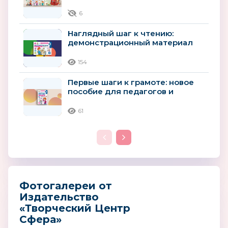
возраста к школьному
обучению
6
Наглядный шаг к чтению:
демонстрационный материал
для детей 4–5 лет
154
Первые шаги к грамоте: новое
пособие для педагогов и
родителей детей 4–5 лет
61
Фотогалереи от
Издательство
«Творческий Центр
Сфера»