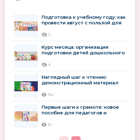
Подготовка к учебному году: как
провести август с пользой для
будущего первоклассника
5
Курс месяца: организация
подготовки детей дошкольного
возраста к школьному
обучению
6
Наглядный шаг к чтению:
демонстрационный материал
для детей 4–5 лет
154
Первые шаги к грамоте: новое
пособие для педагогов и
родителей детей 4–5 лет
61