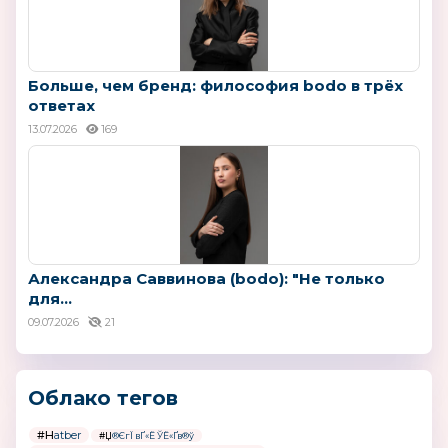
Больше, чем бренд: философия bodo в трёх
ответах
13.07.2026
169
Александра Саввинова (bodo): "Не только
для...
09.07.2026
21
Облако тегов
#Hatber
#Џ®ЄгЇ вҐ«Ё ЎЁ«Ґв®ў