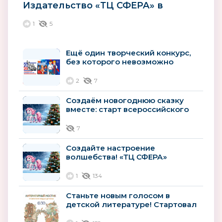
Издательство «ТЦ СФЕРА» в
диалоге с «Ассоциацией лучших
1
5
ДОО и...
Ещё один творческий конкурс,
без которого невозможно
представить 2026 год
2
7
Создаём новогоднюю сказку
вместе: старт всероссийского
конкурса «Атмосфера
новогоднего...
7
Создайте настроение
волшебства! «ТЦ СФЕРА»
запускает всероссийский
конкурс новогоднего...
1
134
Станьте новым голосом в
детской литературе! Стартовал
всероссийский конкурс для