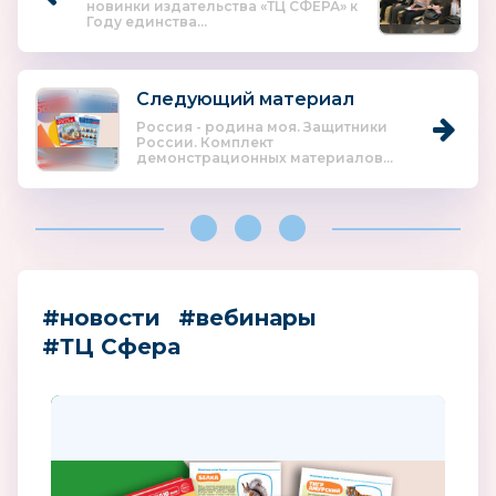
новинки издательства «ТЦ СФЕРА» к
Году единства...
Следующий материал
Россия - родина моя. Защитники
России. Комплект
демонстрационных материалов...
#новости
#вебинары
#ТЦ Сфера