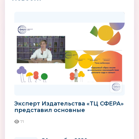
Эксперт Издательства «ТЦ СФЕРА»
представил основные
компоненты здорового образа
71
жизни...