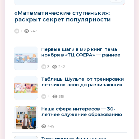
«Математические ступеньки»:
раскрыт секрет популярности
лучшей парциальной
1
247
программы...
Первые шаги в мир книг: тема
ноября в «ТЦ СФЕРА» — раннее
развитие детей
3
242
Таблицы Шульте: от тренировки
летчиков-асов до развивающих
пособий для дошколят
4
319
Наша сфера интересов — 30-
летнее служение образованию
России
449
Тема июня — физическое