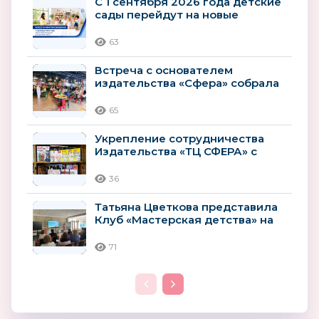
С 1 сентября 2026 года детские
сады перейдут на новые
рекомендации
Минпросвещения
63
Встреча с основателем
издательства «Сфера» собрала
гостей книжного клуба
65
Укрепление сотрудничества
Издательства «ТЦ СФЕРА» с
Ярославским институтом
развития...
36
Татьяна Цветкова представила
Клуб «Мастерская детства» на
Всероссийском форуме...
71