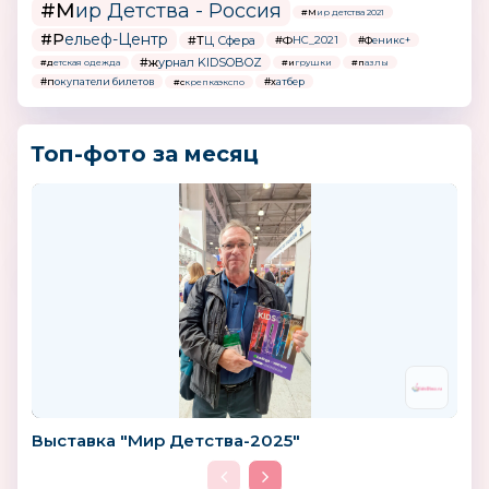
#Мир Детства - Россия
#Мир детства 2021
#Рельеф-Центр
#ТЦ Сфера
#ФНС_2021
#Феникс+
#журнал KIDSOBOZ
#детская одежда
#игрушки
#пазлы
#покупатели билетов
#хатбер
#скрепкаэкспо
Топ-фото за месяц
Выставка "Мир Детства-2025"