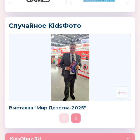
Случайное KidsФото
Выставка "Мир Детства-2025"
KidsOboz.RU