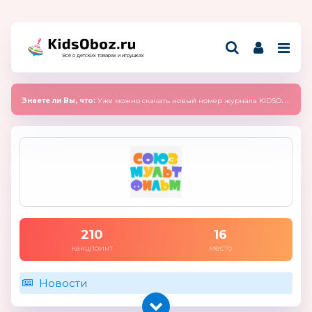
Всё о детских товарах и игрушках
Знаете ли Вы, что:
Уже можно скачать новый номер журнала KIDSOBOZ 2025 (сентябрь)
210
16
канцпоинт
место
Новости