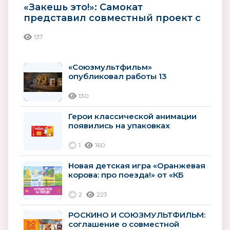
«Закешь это!»: Самокат
представил совместный проект с
«Союзмультфильмом» к 90-
137
летию...
«Союзмультфильм»
опубликовал работы 13
финалистов конкурса «Ну, ИИ,
погоди!»:...
130
Герои классической анимации
появились на упаковках
печенья «Юбилейное»
1
160
Новая детская игра «Оранжевая
корова: про поезда!» от «КБ
Продакшн» и
«Союзмультфильма»...
2
223
РОСКИНО И СОЮЗМУЛЬТФИЛЬМ:
соглашение о совместной