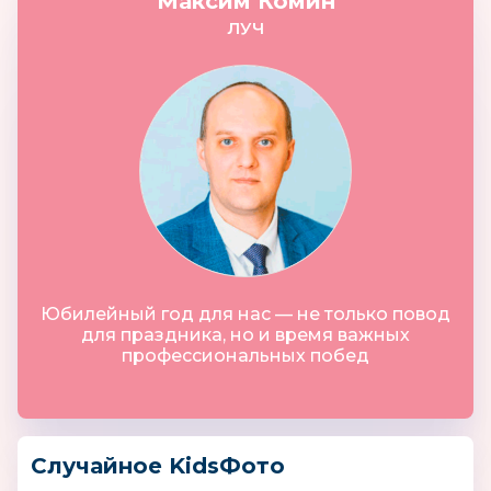
Максим Комин
ЛУЧ
Юбилейный год для нас — не только повод
для праздника, но и время важных
профессиональных побед
Случайное KidsФото