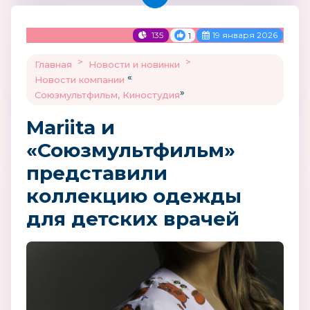
135
19 января 2026
1
>
>
Главная
Новости и новинки
«
Новости компании
»
Союзмультфильм, Киностудия
Mariita и
«Союзмультфильм»
представили
коллекцию одежды
для детских врачей