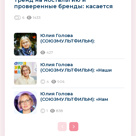
Тренд на ностальгию и
проверенные бренды: касается
ли это детей?
6
1433
Юлия Голова
(СОЮЗМУЛЬТФИЛЬМ):
«Потенциал российского
лицензионного рынка,
427
безусловно,...
Юлия Голова
(СОЮЗМУЛЬТФИЛЬМ): «Наши
персонажи неизменно
привлекают внимание детей и...
4
906
Юлия Голова
(СОЮЗМУЛЬТФИЛЬМ): «Нам
предстоит выйти на
качественно новый уровень»
1
838