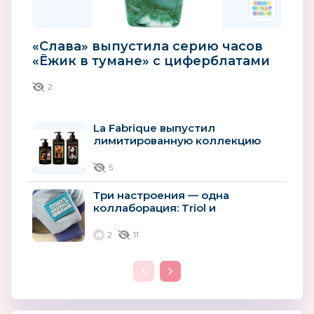
«Слава» выпустила серию часов
«Ёжик в тумане» с циферблатами
из природного авантюрина
2
La Fabrique выпустил
лимитированную коллекцию
косметики к 90-летию
киностудии...
5
Три настроения — одна
коллаборация: Triol и
«Союзмультфильм»
представили новую коллекцию...
2
11