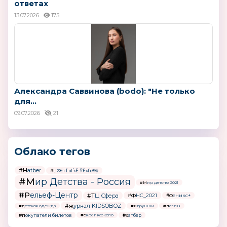
ответах
13.07.2026
175
Александра Саввинова (bodo): "Не только
для...
09.07.2026
21
Облако тегов
#Hatber
#Џ®ЄгЇ вҐ«Ё ЎЁ«Ґв®ў
#Мир Детства - Россия
#Мир детства 2021
#Рельеф-Центр
#ТЦ Сфера
#ФНС_2021
#Феникс+
#журнал KIDSOBOZ
#детская одежда
#игрушки
#пазлы
#покупатели билетов
#хатбер
#скрепкаэкспо