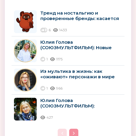
Тренд на ностальгию и
проверенные бренды: касается
ли это детей?
6
1433
Юлия Голова
(СОЮЗМУЛЬТФИЛЬМ): Новые
горизонты «Союзмультфильма»
1
1175
Из мультика в жизнь: как
«оживают» персонажи в мире
детских товаров
1
966
Юлия Голова
(СОЮЗМУЛЬТФИЛЬМ):
«Потенциал российского
лицензионного рынка,
427
безусловно,...