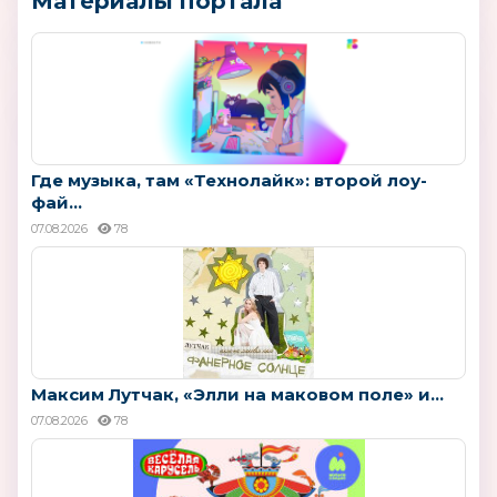
Материалы портала
Где музыка, там «Технолайк»: второй лоу-
фай...
07.08.2026
78
Максим Лутчак, «Элли на маковом поле» и...
07.08.2026
78