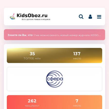
Всё о детских товарах и игрушках
Знаете ли Вы, что:
Уже можно скачать новый номер журнала KIDSOBOZ 2025 (сентябрь)
35
137
ТОП100, млн
место
262
7
канцпоинт
место