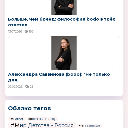
Больше, чем бренд: философия bodo в трёх
ответах
13.07.2026
168
Александра Саввинова (bodo): "Не только
для...
09.07.2026
21
Облако тегов
#Hatber
#Џ®ЄгЇ вҐ«Ё ЎЁ«Ґв®ў
#Мир Детства - Россия
#Мир детства 2021