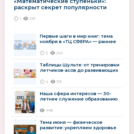
«Математические ступеньки»:
раскрыт секрет популярности
лучшей парциальной
1
247
программы...
Первые шаги в мир книг: тема
ноября в «ТЦ СФЕРА» — раннее
развитие детей
3
242
Таблицы Шульте: от тренировки
летчиков-асов до развивающих
пособий для дошколят
4
319
Наша сфера интересов — 30-
летнее служение образованию
России
448
Тема июня — физическое
развитие: укрепляем здоровье
детей с помощью игр и спорта