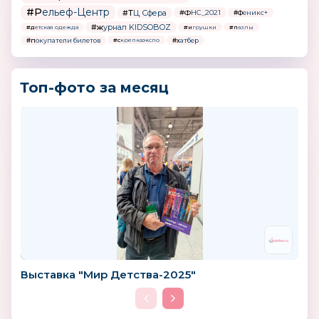
#Рельеф-Центр
#ТЦ Сфера
#ФНС_2021
#Феникс+
#журнал KIDSOBOZ
#детская одежда
#игрушки
#пазлы
#покупатели билетов
#хатбер
#скрепкаэкспо
Топ-фото за месяц
Выставка "Мир Детства-2025"