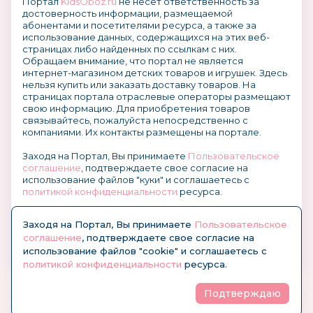
Портал
KidsOboz.ru
не несет ответственность за
достоверность информации, размещаемой
абонентами и посетителями ресурса, а также за
использование данных, содержащихся на этих веб-
страницах либо найденных по ссылкам с них.
Обращаем внимание, что портал не является
интернет-магазином детских товаров и игрушек. Здесь
нельзя купить или заказать доставку товаров. На
страницах портала отраслевые операторы размещают
свою информацию. Для приобретения товаров
связывайтесь, пожалуйста непосредственно с
компаниями. Их контакты размещены на портале.
Заходя на Портал, Вы принимаете
Пользовательское
соглашение
, подтверждаете свое согласие на
использование файлов "куки" и соглашаетесь с
политикой конфиденциальности
ресурса.
О размещении информации и рекламы на портале
Заходя на Портал, Вы принимаете
Пользовательское
соглашение
, подтверждаете свое согласие на
использование файлов "cookie" и соглашаетесь с
политикой конфиденциальности
ресурса.
Подтверждаю
© KidsOboz.RU 2004-2026