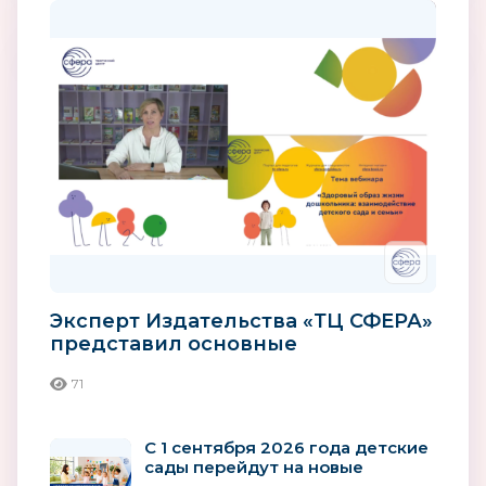
Эксперт Издательства «ТЦ СФЕРА»
представил основные
компоненты здорового образа
71
жизни...
С 1 сентября 2026 года детские
сады перейдут на новые