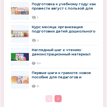
Подготовка к учебному году: как
провести август с пользой для
будущего первоклассника
5
Курс месяца: организация
подготовки детей дошкольного
возраста к школьному
обучению
6
Наглядный шаг к чтению:
демонстрационный материал
для детей 4–5 лет
154
Первые шаги к грамоте: новое
пособие для педагогов и
родителей детей 4–5 лет
61