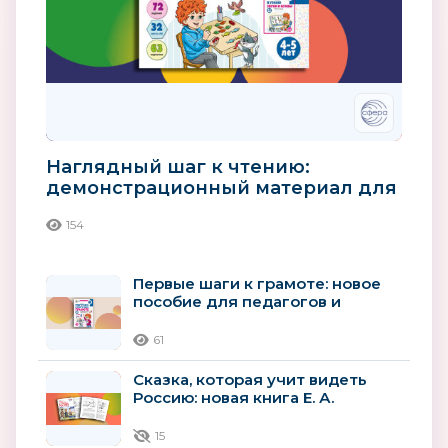
Наглядный шаг к чтению:
демонстрационный материал для
детей 4–5 лет
154
Первые шаги к грамоте: новое
пособие для педагогов и
родителей детей 4–5 лет
61
Сказка, которая учит видеть
Россию: новая книга Е. А.
Алябьевой о природе и народах
страны
15