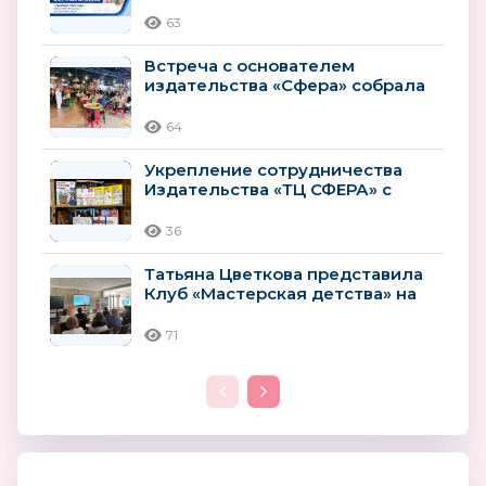
рекомендации
Минпросвещения
63
Встреча с основателем
издательства «Сфера» собрала
гостей книжного клуба
64
Укрепление сотрудничества
Издательства «ТЦ СФЕРА» с
Ярославским институтом
развития...
36
Татьяна Цветкова представила
Клуб «Мастерская детства» на
Всероссийском форуме...
71