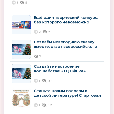
1
5
ДОО и...
Ещё один творческий конкурс,
без которого невозможно
представить 2026 год
2
7
Создаём новогоднюю сказку
вместе: старт всероссийского
конкурса «Атмосфера
новогоднего...
7
Создайте настроение
волшебства! «ТЦ СФЕРА»
запускает всероссийский
конкурс новогоднего...
1
134
Станьте новым голосом в
детской литературе! Стартовал
всероссийский конкурс для
авторов
1
158