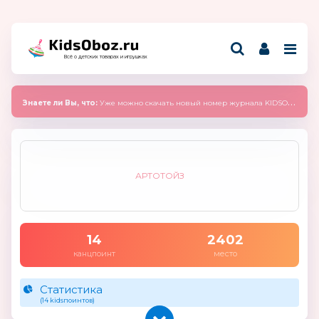
Всё о детских товарах и игрушках
Знаете ли Вы, что:
Уже можно скачать новый номер журнала KIDSOBOZ 2025 (сентябрь)
АРТОТОЙЗ
14
2402
канцпоинт
место
Статистика
(14 kidsпоинтов)