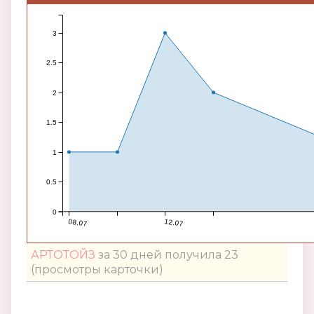
3
2.5
2
1.5
1
0.5
0
08.07
12.07
АРТОТОЙЗ
за 30 дней получила 23
(просмотры карточки)