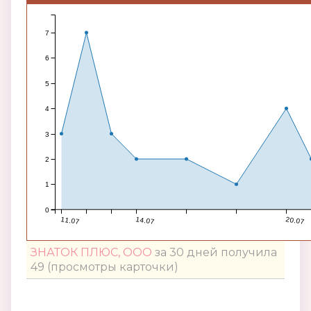
7
6
5
4
3
2
1
0
11.07
14.07
20.07
ЗНАТОК ПЛЮС, ООО
за 30 дней получила
49 (просмотры карточки)