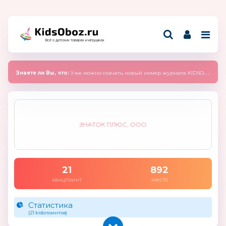
Всё о детских товарах и игрушках
Знаете ли Вы, что:
Уже можно скачать новый номер журнала KIDSOBOZ 2025 (сентябрь)
ЗНАТОК ПЛЮС, ООО
21
892
канцпоинт
место
Статистика
(21 kidsпоинтов)