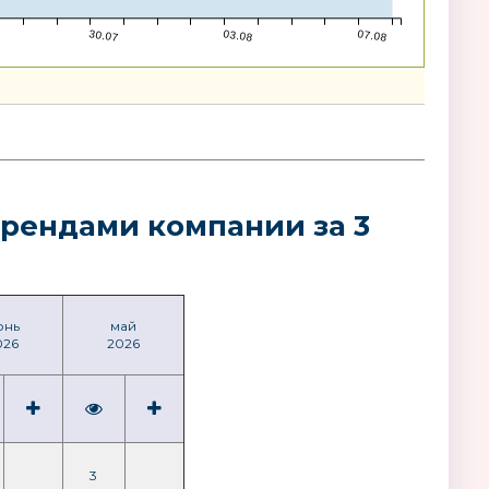
30.07
03.08
07.08
брендами компании за 3
юнь
май
026
2026
3