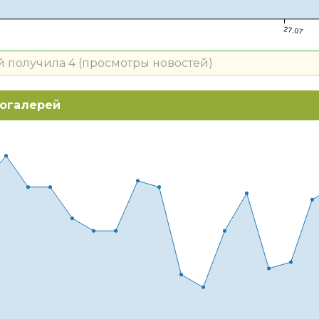
27.07
й получила 4 (просмотры новостей)
огалерей