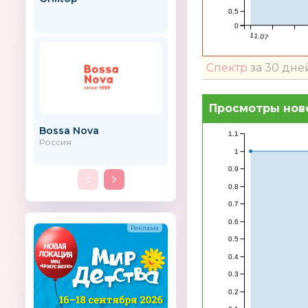
игрушка
0.5
0
11.07
Спектр
за 30 дне
Просмотры нов
Bossa Nova
АРГО
1.1
Россия
1
0.9
0.8
0.7
0.6
0.5
0.4
0.3
0.2