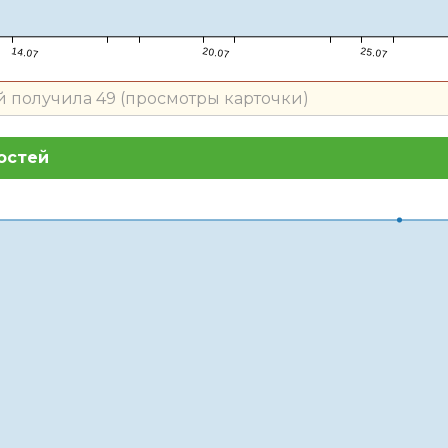
США
14.07
20.07
25.07
й получила 49 (просмотры карточки)
остей
Nikko
Crayola
LapaHo
Гонконг