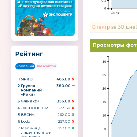
0.1
0
14.07
Спектр
за 30 дне
Просмотры фот
Рейтинг
30
Компаний
Kidsсайтов
25
1
ЯРКО
466.00
2
Группа
380.00
20
компаний
«Рики»
3
Феникс+
356.00
15
4
ЭКСПОЦЕНТР
333.60
5
ВЕСНА
262.00
10
6
bodo
257.00
7
Мельница,
257.00
5
лицензионное
агентство