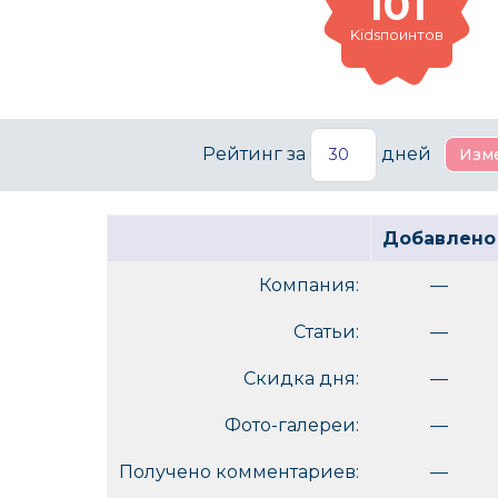
101
Kidsпоинтов
Рейтинг за
дней
Добавлено
Компания:
—
Статьи:
—
Скидка дня:
—
Фото-галереи:
—
Получено комментариев:
—