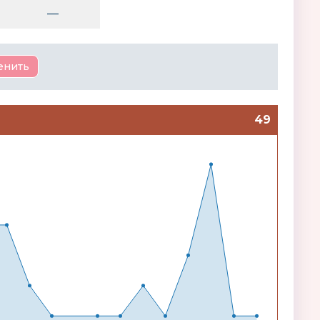
—
49
Shusha
Лаборатория 