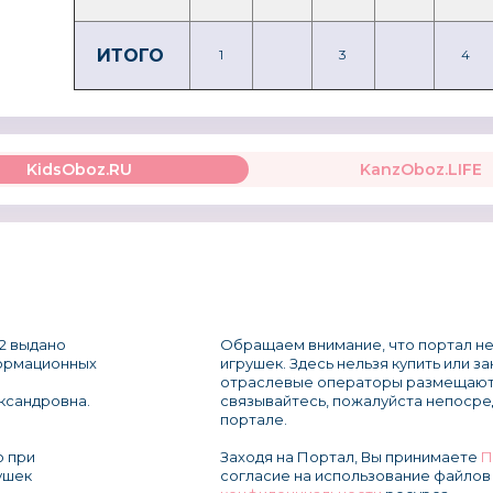
ИТОГО
1
3
4
KidsOboz.RU
KanzOboz.LIFE
2 выдано
Обращаем внимание, что портал не
формационных
игрушек. Здесь нельзя купить или з
отраслевые операторы размещают
ксандровна.
связывайтесь, пожалуйста непосре
портале.
о при
Заходя на Портал, Вы принимаете
П
ушек
согласие на использование файлов 