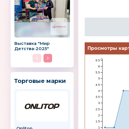
Выставка "Мир
Просмотры кар
Детства-2025"
6.5
6
5.5
5
Торговые марки
4.5
4
3.5
3
2.5
2
1.5
1
Onlitop
Краснокамская