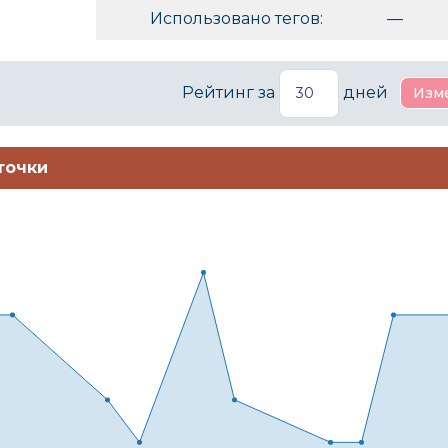
Использовано тегов:
—
Рейтинг за
дней
точки
Munchkin
Кот Леопольд
Луч