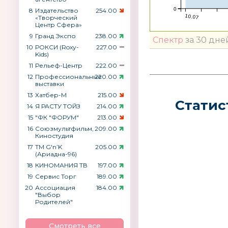
0
8
Издательство
254.00
10.07
«Творческий
Центр Сфера»
9
Гранд Экспо
238.00
Спектр
за 30 дне
10
РОКСИ (Roxy-
227.00
Kids)
11
Рельеф-Центр
222.00
12
Профессиональные
220.00
выставки
13
Хатбер-М
215.00
Статис
14
Я РАСТУ ТОЙЗ
214.00
15
"ФК "ФОРУМ"
213.00
16
Союзмультфильм,
209.00
Киностудия
17
ТМ G′n’K
205.00
(Ариадна-96)
18
КИНОМАНИЯ ТВ
197.00
19
Сервис Торг
189.00
20
Ассоциация
184.00
"Выбор
Родителей"
Смотреть все