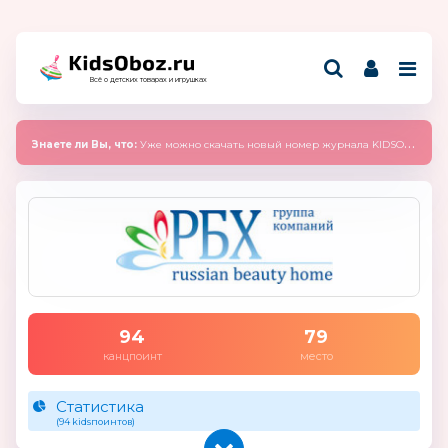
Всё о детских товарах и игрушках
Знаете ли Вы, что:
Уже можно скачать новый номер журнала KIDSOBOZ 2025 (сентябрь)
94
79
канцпоинт
место
Статистика
(94 kidsпоинтов)