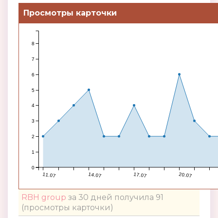
Просмотры карточки
8
7
6
5
4
3
2
1
0
11.07
14.07
17.07
20.07
RBH group
за 30 дней получила 91
(просмотры карточки)