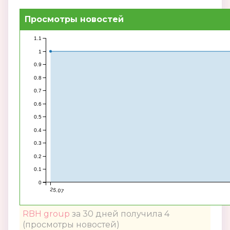
Просмотры новостей
1.1
1
0.9
0.8
0.7
0.6
0.5
0.4
0.3
0.2
0.1
0
25.07
RBH group
за 30 дней получила 4
(просмотры новостей)