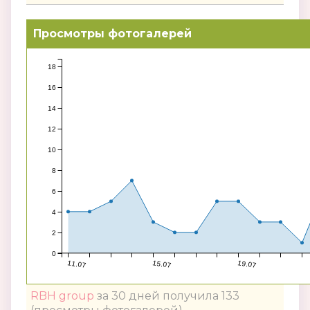
Просмотры фотогалерей
18
16
14
12
10
8
6
4
2
0
11.07
15.07
19.07
RBH group
за 30 дней получила 133