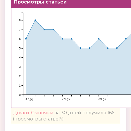
Просмотры статьей
8
7
6
5
4
3
2
1
0
11.07
15.07
19.07
Дочки-Сыночки
за 30 дней получила 166
(просмотры статьей)