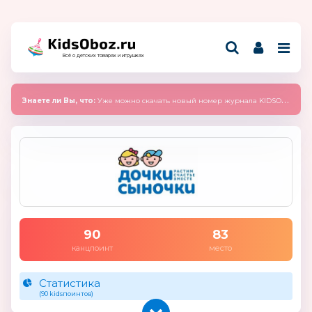
Всё о детских товарах и игрушках
Знаете ли Вы, что:
Уже можно скачать новый номер журнала KIDSOBOZ 2025 (сентябрь)
90
83
канцпоинт
место
Статистика
(90 kidsпоинтов)