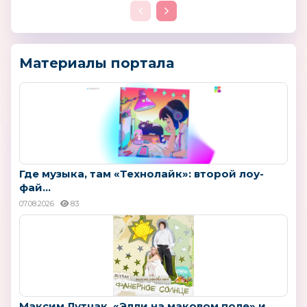
Материалы портала
Где музыка, там «Технолайк»: второй лоу-
фай...
07.08.2026
83
Максим Лутчак, «Элли на маковом поле» и...