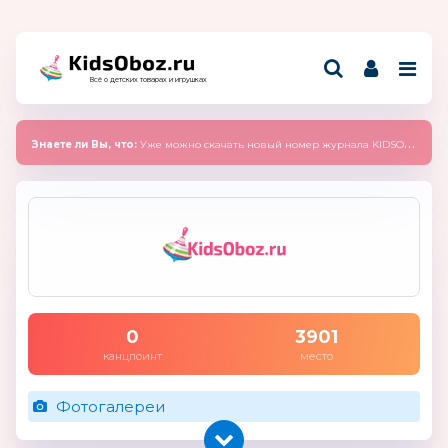
Всё о детских товарах и игрушках
Знаете ли Вы, что:
Уже можно скачать новый номер журнала KIDSOBOZ 2025 (сентябрь)
0
3901
канцпоинт
место
Фотогалереи