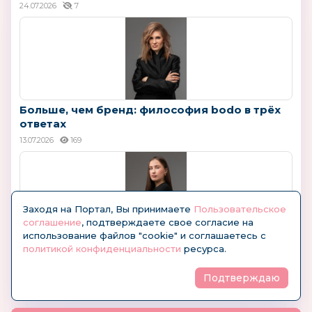
24.07.2026
7
Больше, чем бренд: философия bodo в трёх
ответах
13.07.2026
169
Заходя на Портал, Вы принимаете
Пользовательское
соглашение
, подтверждаете свое согласие на
использование файлов "cookie" и соглашаетесь с
Александра Саввинова (bodo): "Не только
политикой конфиденциальности
ресурса.
для...
09.07.2026
21
Подтверждаю