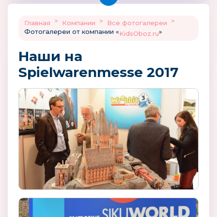
>
>
>
Главная
Компании
Все фотогалереи
Фотогалереи от компании «
»
KidsOboz.ru
Наши на
Spielwarenmesse 2017