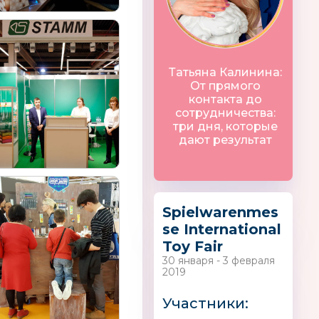
Татьяна Калинина:
От прямого
контакта до
нки
FUNNY BUNNY
Мир Деревянн
сотрудничества:
Игрушек
три дня, которые
дают результат
Spielwarenmes
se International
а»
HOBBY-BOSS
Лидер
Toy Fair
30 января - 3 февраля
2019
Участники: