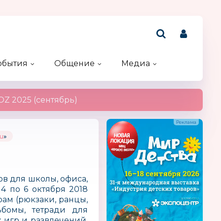
обытия
Общение
Медиа
Рейтинг компаний
Акции и конкурсы
Именинники
Z 2025 (сентябрь)
u
»
в для школы, офиса,
 4 по 6 октября 2018
ам (рюкзаки, ранцы,
ьбомы, тетради для
х игр и развлечений,