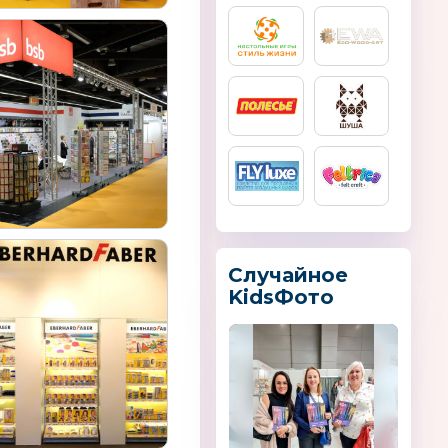
Случайное
KidsФото