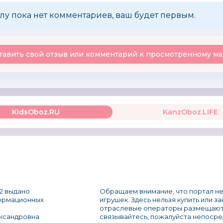
лу пока нет комментариев, ваш будет первым.
тавить свой отзыв или комментарий к просмотренному ма
KidsOboz.RU
KanzOboz.LIFE
2 выдано
Обращаем внимание, что портал не
формационных
игрушек. Здесь нельзя купить или з
отраслевые операторы размещают
ксандровна.
связывайтесь, пожалуйста непосре