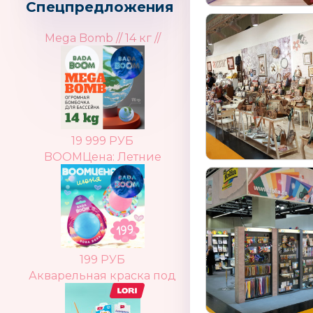
Спецпредложения
Mega Bomb // 14 кг //
19 999 РУБ
BOOMЦена: Летние
199 РУБ
Акварельная краска под