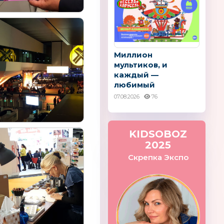
Миллион
мультиков, и
каждый —
любимый
07.08.2026
76
KIDSOBOZ
2025
Скрепка Экспо