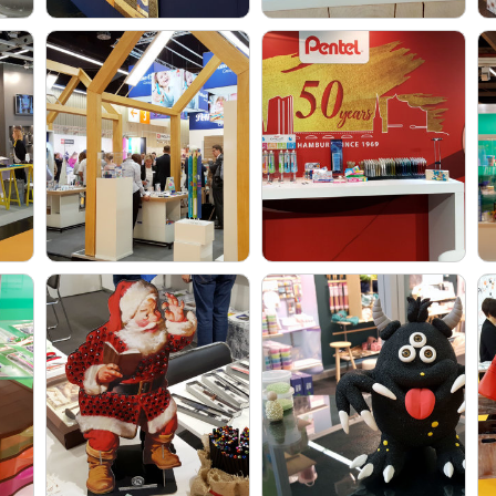
John Deere
Дракоша Тоша
Феери
Россия
Россия
АГТ Геоцентр
GulSara
«Умниц