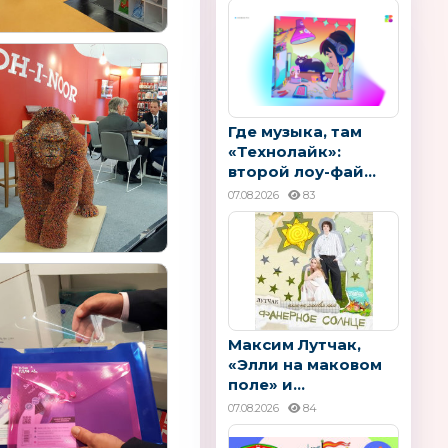
Где музыка, там
«Технолайк»:
второй лоу-фай...
07.08.2026
83
Максим Лутчак,
«Элли на маковом
поле» и...
07.08.2026
84