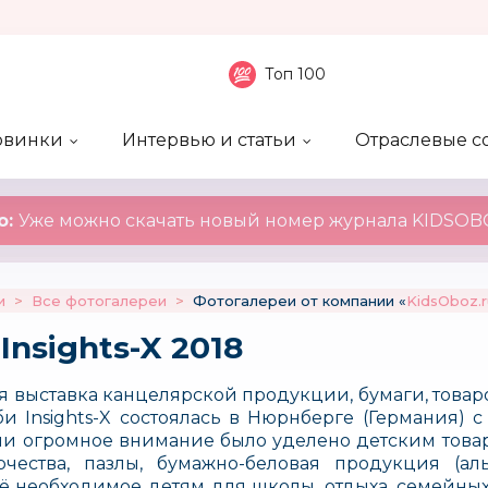
Топ 100
овинки
Интервью и статьи
Отраслевые с
боненты
 компаний
ие события
ы
нал
Рейтинг publicity
Новинки компаний
Блоги
KIDSOBOZ
о:
Уже можно скачать новый номер журнала KIDSOBO
и
>
Все фотогалереи
>
Фотогалереи от компании «
KidsOboz.r
Insights-X 2018
 выставка канцелярской продукции, бумаги, товаро
би Insights-X состоялась в Нюрнберге (Германия) с
ии огромное внимание было уделено детским товар
чества, пазлы, бумажно-беловая продукция (ал
всё необходимое детям для школы, отдыха, семейны