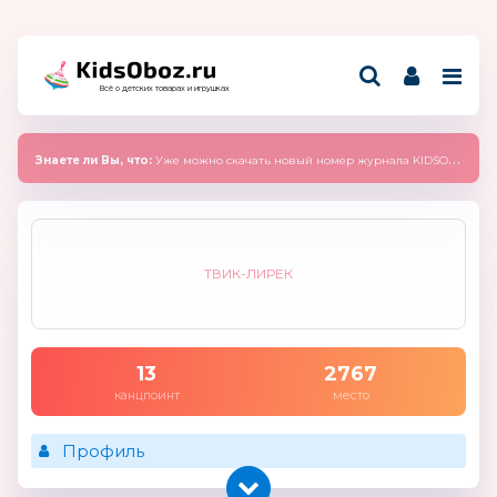
Всё о детских товарах и игрушках
Знаете ли Вы, что:
Уже можно скачать новый номер журнала KIDSOBOZ 2025 (сентябрь)
ТВИК-ЛИРЕК
13
2767
канцпоинт
место
Профиль