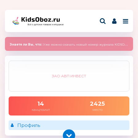
Всё о детских товарах и игрушках
Знаете ли Вы, что:
Уже можно скачать новый номер журнала KIDSOBOZ 2025 (сентябрь)
ЗАО АВП ИНВЕСТ
14
2425
канцпоинт
место
Профиль