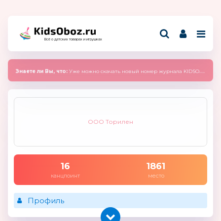
Всё о детских товарах и игрушках
Знаете ли Вы, что:
Уже можно скачать новый номер журнала KIDSOBOZ 2025 (сентябрь)
ООО Торилен
16
1861
канцпоинт
место
Профиль