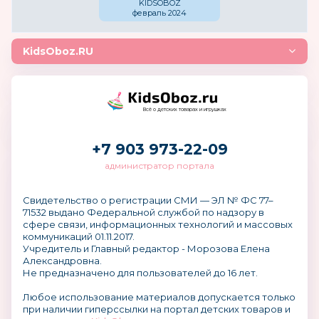
KIDSOBOZ
для детей и родителей
февраль 2024
Аптеки
Торговые сети (Лента, Ашан и пр.)
KidsOboz.RU
Начинающих предпринимателей
Магазины, предприятия розничной
торговли
Розничных покупателей
Всё о детских товарах и игрушках
+7 903 973-22-09
администратор портала
Свидетельство о регистрации СМИ — ЭЛ № ФС 77–
71532 выдано Федеральной службой по надзору в
сфере связи, информационных технологий и массовых
коммуникаций 01.11.2017.
Учредитель и Главный редактор - Морозова Елена
Александровна.
Не предназначено для пользователей до 16 лет.
Любое использование материалов допускается только
при наличии гиперссылки на портал детских товаров и