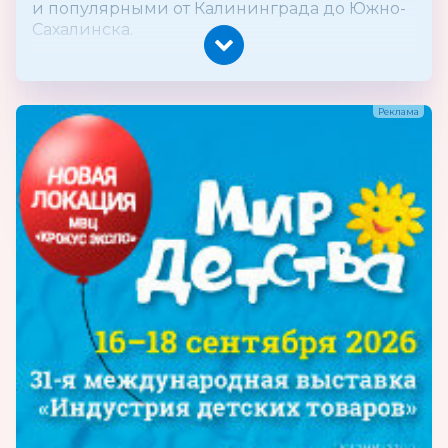
и популярными от Калининграда до Южно-
Сахалинска.
Мы уважаем наших клиентов и всегда
вовремя информируем их о любых
изменениях: ассортимента, цен, условий
сотрудничества. Для наших клиентов
сохраняются все условия гарантии, замены,
возврата, как и для наших конечных
клиентов. Для каждого нового клиента мы
разрабатываем специальную программу
цен, включая ценовые льготы на этапе
развития сотрудничества и кредитную
линию после длительного сотрудничества.
Мы ценим время наших партнеров, и
поэтому нами был разработан уникальный
электронный каталог всей нашей
продукции.