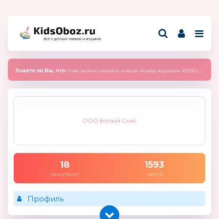
Всё о детских товарах и игрушках
Знаете ли Вы, что:
Уже можно скачать новый номер журнала KIDSOBOZ 2025 (сентябрь)
ООО Белый Снег
18
1593
канцпоинт
место
Профиль