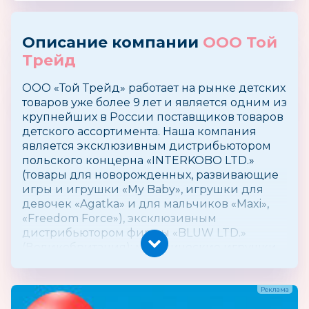
Описание компании
ООО Той
Трейд
ООО «Той Трейд» работает на рынке детских
товаров уже более 9 лет и является одним из
крупнейших в России поставщиков товаров
детского ассортимента. Наша компания
является эксклюзивным дистрибьютором
польского концерна «INTERKOBO LTD.»
(товары для новорожденных, развивающие
игры и игрушки «My Baby», игрушки для
девочек «Agatka» и для мальчиков «Maxi»,
«Freedom Force»), эксклюзивным
дистрибьютором фирмы «BLUW LTD.»
(Великобритания): механические игрушки
«Egg Bods» и сенсорные музыкальные
инструменты антистресс «Mini Rock», а также
дистрибьютором мягконабивных игрушек
«TY» (США)» и развивающих игрушек