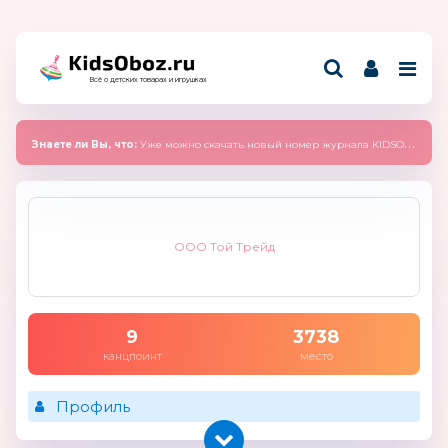
Всё о детских товарах и игрушках
Знаете ли Вы, что:
Уже можно скачать новый номер журнала KIDSOBOZ 2025 (сентябрь)
ООО Той Трейд
9
3738
канцпоинт
место
Профиль