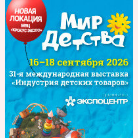
«Navystar».
С 2012 года наша компания эксклюзивно
представляет в России мягкие
интерактивные игрушки от французской
фирмы «TEEBOO». «Той Трейд» предлагает
своим партнерам товары европейского
стиля и качества по выгодной цене. Все
игрушки сертифицированы.
Среди товаров, предлагаемых компанией,
можно выделить шесть основных
направлений:
? Игрушки для девочек и мальчиков
(«Agatka», «Maxi», «Freedom Force»).
? Развивающие игрушки от 0-12 («My Baby»
«Navystar» ,в т.ч. микроскопы и телескопы)