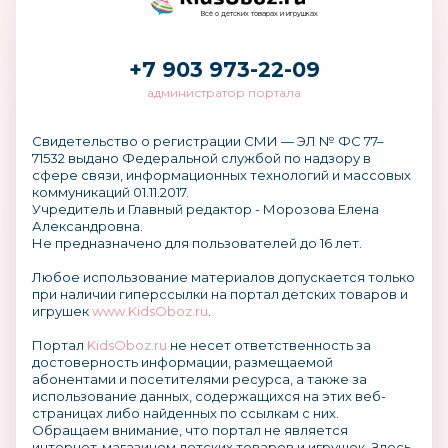
Всё о детских товарах и игрушках
Мы учитываем специфику и особенности
каждого региона, подходим к каждому
клиенту индивидуально. Наши клиенты
+7 903 973-22-09
особо отмечают четкость и оперативность
администратор портала
доставки грузов. За время работы
сформировались и наладились отношения
Свидетельство о регистрации СМИ — ЭЛ № ФС 77–
с транспортными компаниями, освоены все
71532 выдано Федеральной службой по надзору в
направления движения грузов. Опытные
сфере связи, информационных технологий и массовых
сотрудники нашей компании
коммуникаций 01.11.2017.
Учредитель и Главный редактор - Морозова Елена
разрабатывают наиболее подходящие
Александровна.
способы доставки для каждого клиента.
Не предназначено для пользователей до 16 лет.
Любое использование материалов допускается только
при наличии гиперссылки на портал детских товаров и
игрушек
www.KidsOboz.ru
.
Доставка в любую точку Санкт-Петербурга, в
том числе до транспортной компании,
Портал
KidsOboz.ru
не несет ответственность за
осуществляется бесплатно при сумме заказа
достоверность информации, размещаемой
от 5 000 руб.
абонентами и посетителями ресурса, а также за
использование данных, содержащихся на этих веб-
страницах либо найденных по ссылкам с них.
Компания приглашает к сотрудничеству:
Обращаем внимание, что портал не является
интернет-магазином детских товаров и игрушек. Здесь