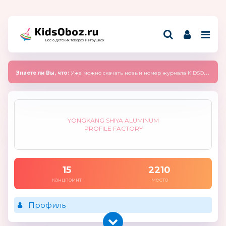
Всё о детских товарах и игрушках
Знаете ли Вы, что:
Уже можно скачать новый номер журнала KIDSOBOZ 2025 (сентябрь)
YONGKANG SHIYA ALUMINUM
PROFILE FACTORY
15
2210
канцпоинт
место
Профиль