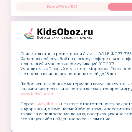
KanzOboz.RU
Всё о детских товарах и игрушках
Свидетельство о регистрации СМИ — ЭЛ № ФС 77–7153
Федеральной службой по надзору в сфере связи, ин
технологий и массовых коммуникаций 01.11.2017.
Учредитель и Главный редактор - Морозова Елена Але
Не предназначено для пользователей до 16 лет.
Любое использование материалов допускается тольк
наличии гиперссылки на портал детских товаров и игр
www.KidsOboz.ru
.
Портал
KidsOboz.ru
не несет ответственность за дос
информации, размещаемой абонентами и посетителям
также за использование данных, содержащихся на эти
страницах либо найденных по ссылкам с них.