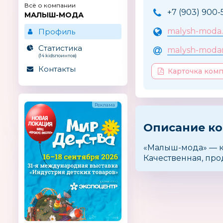
Всё о компании
+7 (903) 900-
МАЛЫШ-МОДА
malysh-moda
Профиль
Статистика
malysh-moda
(14 kidsпоинтов)
Контакты
Карточка ком
Описание к
«Малыш-мода» — к
Качественная, пр