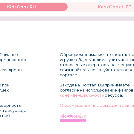
KidsOboz.RU
KanzOboz.LIFE
2 выдано
Обращаем внимание, что портал не
формационных
игрушек. Здесь нельзя купить или з
отраслевые операторы размещают
ксандровна.
связывайтесь, пожалуйста непосре
портале.
о при
Заходя на Портал, Вы принимаете
П
ушек
согласие на использование файлов 
конфиденциальности
ресурса.
товерность
О размещении информации и рекла
и ресурса, а
х веб-