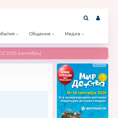
обытия
Общение
Медиа
Рейтинг компаний
Акции и конкурсы
Именинники
Z 2025 (сентябрь)