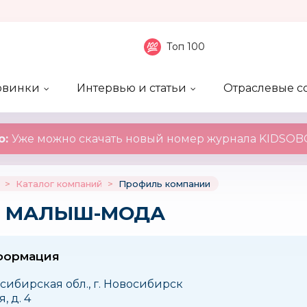
Топ 100
овинки
Интервью и статьи
Отраслевые с
боненты
 компаний
ие события
ы
нал
Рейтинг publicity
Новинки компаний
Блоги
KIDSOBOZ
о:
Уже можно скачать новый номер журнала KIDSOBO
>
Каталог компаний
>
Профиль компании
я: МАЛЫШ-МОДА
формация
сибирская обл., г. Новосибирск
, д. 4