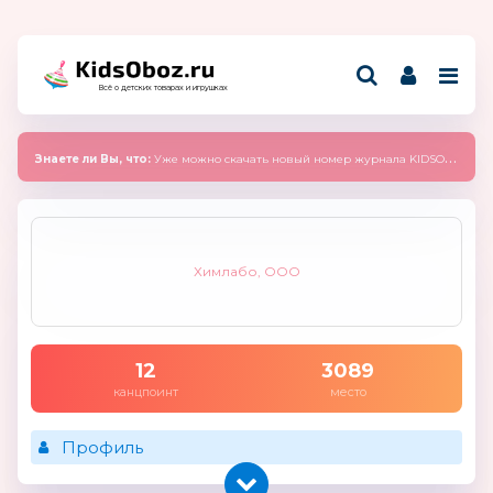
Всё о детских товарах и игрушках
Знаете ли Вы, что:
Уже можно скачать новый номер журнала KIDSOBOZ 2025 (сентябрь)
Химлабо, ООО
12
3089
канцпоинт
место
Профиль