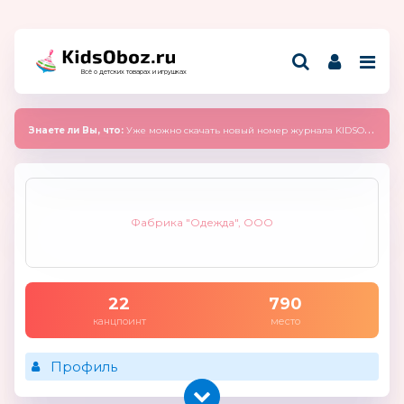
Всё о детских товарах и игрушках
Знаете ли Вы, что:
Уже можно скачать новый номер журнала KIDSOBOZ 2025 (сентябрь)
Фабрика "Одежда", ООО
22
790
канцпоинт
место
Профиль