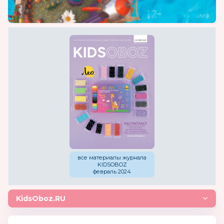
представлена в Российских федеральных
сетях и различных розничных магазинах РФ
и пользуется успехом у наших потребителей,
так как является удобной, яркой и
практичной и по цене доступна родителям
с различным достатком.
Продукция:
одежда(верхняя одежда:
ветровки, плащи, куртки, пуховики, пальто,
полукомбинезоны, осенние комплекты,
зимние комплекты, шапки), товары для
детей от 3 до 7 лет
все материалы журнала
KIDSOBOZ
февраль 2024
KidsOboz.RU