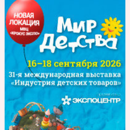
ДариМир - это отечественная торговая
марка, которая ставит перед собой задачу
одевать наших детей в стильную и
качественную российскую одежду. В наш
ассортимент входят: комбинезоны-
трансформеры, комплекты для
новорожденных, куртки, плащи, ветровки,
жилетки, пуховики, зимние комплекты для
мальчиков и девочек, полукомбинезоны и
еще многое другое, что может порадовать
малышей и их родителей. Всего более 300
наименований. Компания ДариМир
является резидентом Консорциума легкой
промышленности г. Курска и членом
Российского союза предпринимателей
легкой и текстильной промышленности.
Компания ДариМир - постоянный участник
международных и региональных выставок и
ярмарок, что подтверждают
многочисленные свидетельства и
сертификаты. Продукция ДариМир широко