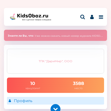
Всё о детских товарах и игрушках
Знаете ли Вы, что:
Уже можно скачать новый номер журнала KIDSOBOZ 2025 (сентябрь)
ТПК "ДариМир", ООО
10
3588
канцпоинт
место
Профиль