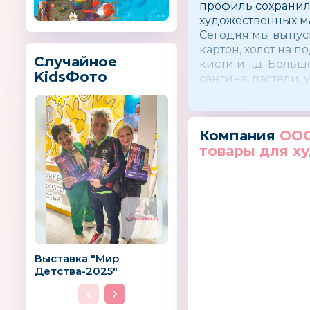
профиль сохранил
художественных м
Сегодня мы выпуск
картон, холст на 
Случайное
кисти и т.д. Боль
KidsФото
сангина, пастели,
производства.
Компания
ООО
товары для х
Выставка "Мир
Детства-2025"