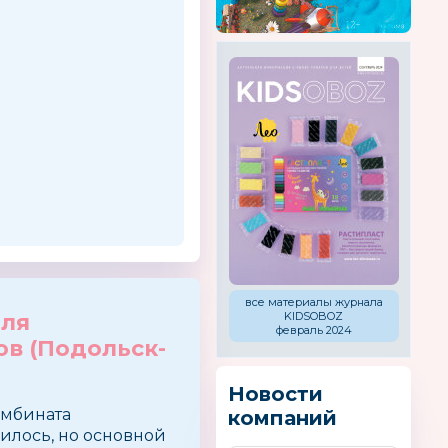
все материалы журнала
для
KIDSOBOZ
февраль 2024
в (Подольск-
Новости
омбината
компаний
илось, но основной