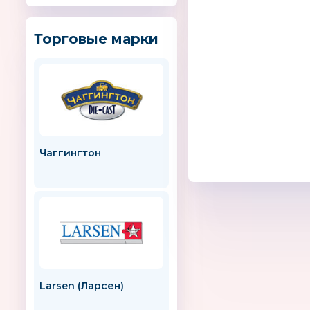
Торговые марки
Чаггингтон
John Deere
Larsen (Ларсен)
Daisy Design