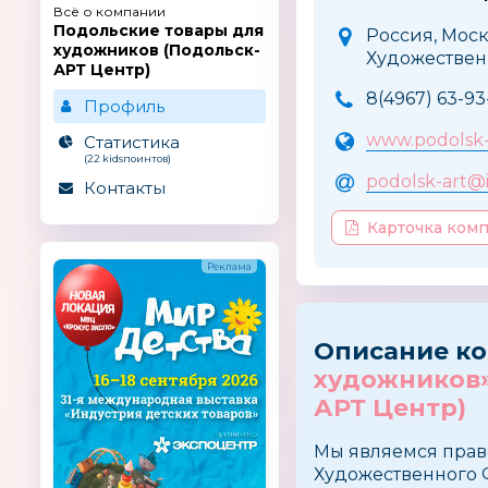
Всё о компании
Подольские товары для
Россия, Моск
художников (Подольск-
Художествен
АРТ Центр)
8(4967) 63-93
Профиль
www.podolsk-
Статистика
(22 kidsпоинтов)
podolsk-art@
Контакты
Карточка ком
Описание к
художников»
АРТ Центр)
Мы являемся прав
Художественного 