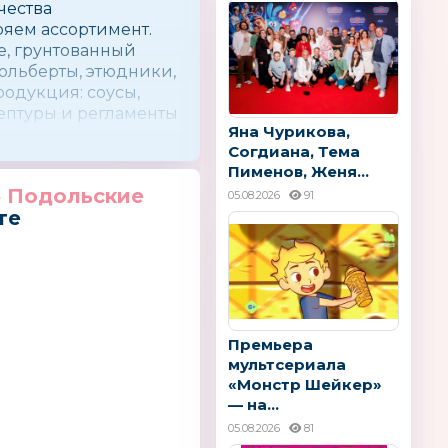
чества
яем ассортимент.
е, грунтованный
мольберты, этюдники,
родукция: соусы,
цептуры и регламенты
Яна Чурикова,
Согдиана, Тема
Пименов, Женя...
» Подольские
05.08.2026
91
те
Премьера
мультсериала
«Монстр Шейкер»
— на...
05.08.2026
81