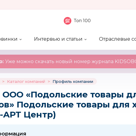
Топ 100
овинки
Интервью и статьи
Отраслевые с
боненты
 компаний
ие события
ы
нал
Рейтинг publicity
Новинки компаний
Блоги
KIDSOBOZ
о:
Уже можно скачать новый номер журнала KIDSOBO
>
Каталог компаний
>
Профиль компании
 ООО «Подольские товары д
ов» Подольские товары для 
-АРТ Центр)
формация