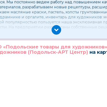
ся. Мы постоянно ведем работу над повышением ка
атериалов, разрабатываем новые рецептуры, расшир
аем масляные краски, пастель, холсты грунтованны
подрамнике и оргалите, инвентарь для художников: 
шой популярностью пользуется наша эксклюзивная п
 угли. На предприятии разработаны собственные ре
 «Подольские товары для художников
удожников (Подольск-АРТ Центр)
на кар