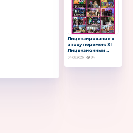
Лицензирование в
эпоху перемен: XI
Лицензионный...
04.08.2026
84
азл
Me la la
ПОЛИМЕРБЫТ
Китай
ames
Magic Box
Baby Care
Китай, Россия