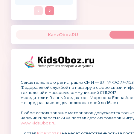
KanzOboz.RU
Всё о детских товарах и игрушках
Свидетельство о регистрации СМИ — ЭЛ № ФС 77–7153
Федеральной службой по надзору в сфере связи, ин
технологий и массовых коммуникаций 01.11.2017.
Учредитель и Главный редактор - Морозова Елена Але
Не предназначено для пользователей до 16 лет.
Любое использование материалов допускается тольк
наличии гиперссылки на портал детских товаров и игр
www.KidsOboz.ru
.
Портал
KidsOboz.ru
не несет ответственность за дос