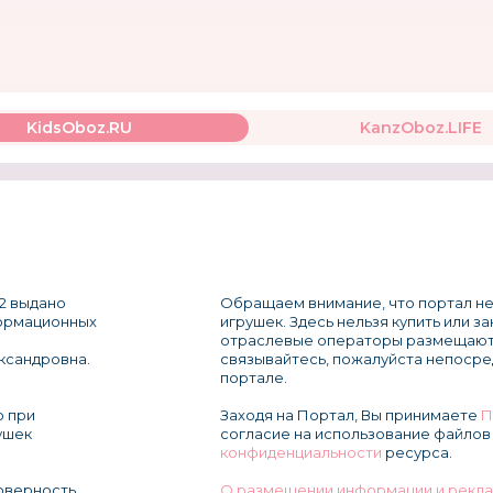
KidsOboz.RU
KanzOboz.LIFE
2 выдано
Обращаем внимание, что портал не
формационных
игрушек. Здесь нельзя купить или з
отраслевые операторы размещают
ксандровна.
связывайтесь, пожалуйста непосре
портале.
о при
Заходя на Портал, Вы принимаете
П
ушек
согласие на использование файлов 
конфиденциальности
ресурса.
товерность
О размещении информации и рекла