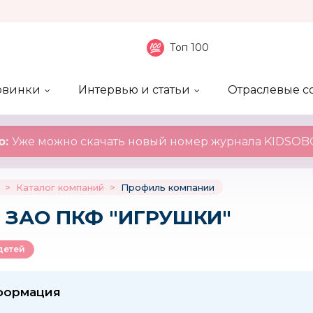
Топ 100
овинки
Интервью и статьи
Отраслевые с
боненты
 компаний
ие события
ы
нал
Рейтинг publicity
Новинки компаний
Блоги
KIDSOBOZ
о:
Уже можно скачать новый номер журнала KIDSOBO
>
Каталог компаний
>
Профиль компании
: ЗАО ПКФ "ИГРУШКИ"
детей
формация