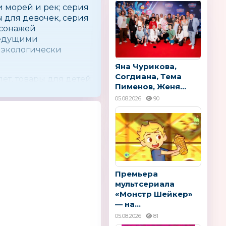
 морей и рек; серия
ы для девочек, серия
рсонажей
ведущими
 экологически
Яна Чурикова,
Согдиана, Тема
лет, товары для детей
Пименов, Женя...
05.08.2026
90
Премьера
мультсериала
«Монстр Шейкер»
— на...
05.08.2026
81