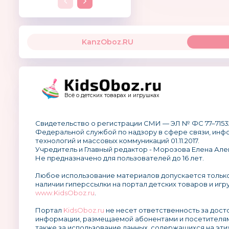
KanzOboz.RU
Всё о детских товарах и игрушках
Свидетельство о регистрации СМИ — ЭЛ № ФС 77–7153
Федеральной службой по надзору в сфере связи, ин
технологий и массовых коммуникаций 01.11.2017.
Учредитель и Главный редактор - Морозова Елена Але
Не предназначено для пользователей до 16 лет.
Любое использование материалов допускается тольк
наличии гиперссылки на портал детских товаров и игр
www.KidsOboz.ru
.
Портал
KidsOboz.ru
не несет ответственность за дос
информации, размещаемой абонентами и посетителям
также за использование данных, содержащихся на эти