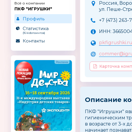
Россия, Воро
Всё о компании
ПКФ "ИГРУШКИ"
ул. Пеше-Cтр
Профиль
+7 (473) 263-7
Статистика
ИНН: 3665004
(16 kidsпоинтов)
Контакты
pkfigrushki.r
commer@igrus
Карточка ком
Описание к
ПКФ ″Игрушки″ яв
гигиеническим тр
в возрасте от 3-х 
начинает познават