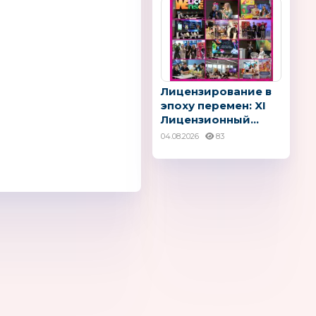
Лицензирование в
эпоху перемен: XI
Лицензионный...
IDS
МАРТ
Marvel
04.08.2026
83
R
TOTUM
Little ZU
Нидерланды