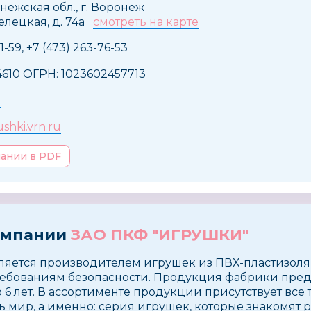
нежская обл., г. Воронеж
елецкая, д. 74а
смотреть на карте
1-59, +7 (473) 263-76-53
610 ОГРН: 1023602457713
u
hki.vrn.ru
пании в PDF
омпании
ЗАО ПКФ "ИГРУШКИ"
ляется производителем игрушек из ПВХ-пластизоля
ебованиям безопасности. Продукция фабрики пред
до 6 лет. В ассортименте продукции присутствует все 
ь мир, а именно: серия игрушек, которые знакомят 