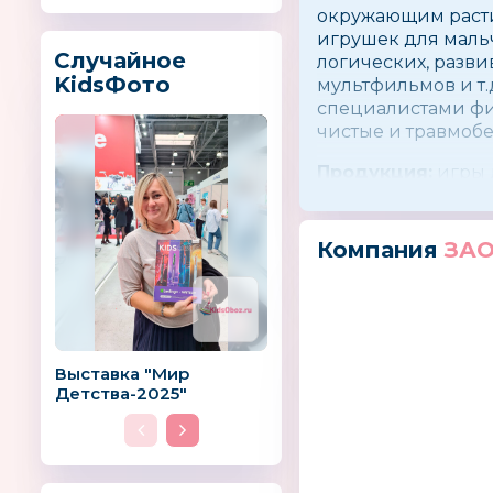
окружающим расти
игрушек для мальч
Случайное
логических, разв
KidsФото
мультфильмов и т
специалистами фи
чистые и травмоб
Продукция:
игры д
от 3 до 7 лет
Компания
ЗАО
Выставка "Мир
Детства-2025"