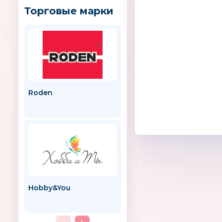
Торговые марки
Roden
ТМ «NanoGum»
Hobby&You
Suavinex