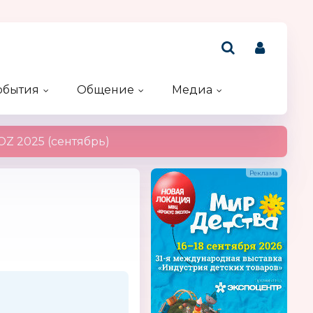
обытия
Общение
Медиа
Рейтинг компаний
Акции и конкурсы
Именинники
Z 2025 (сентябрь)