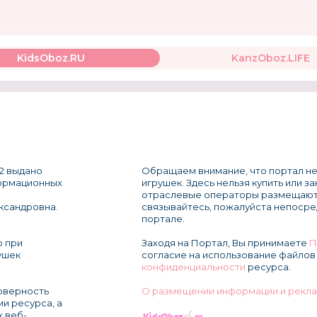
KidsOboz.RU
KanzOboz.LIFE
2 выдано
Обращаем внимание, что портал не
формационных
игрушек. Здесь нельзя купить или з
отраслевые операторы размещают
ксандровна.
связывайтесь, пожалуйста непосре
портале.
о при
Заходя на Портал, Вы принимаете
П
ушек
согласие на использование файлов 
конфиденциальности
ресурса.
товерность
О размещении информации и рекла
и ресурса, а
х веб-