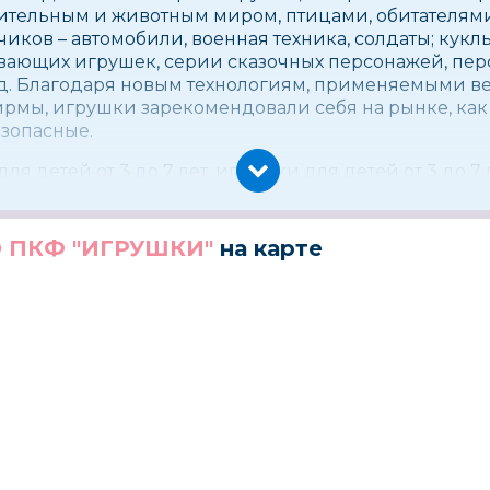
тельным и животным миром, птицами, обитателями
иков – автомобили, военная техника, солдаты; кукл
ивающих игрушек, серии сказочных персонажей, пе
.д. Благодаря новым технологиям, применяемыми 
рмы, игрушки зарекомендовали себя на рынке, как
езопасные.
ля детей от 3 до 7 лет, игрушки для детей от 3 до 7 
 ПКФ "ИГРУШКИ"
на карте