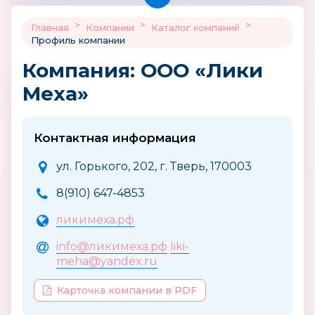
>
>
>
Главная
Компании
Каталог компаний
Профиль компании
Компания: ООО «Лики
Меха»
Контактная информация
ул. Горького, 202, г. Тверь, 170003
8(910) 647-4853
ликимеха.рф
info@ликимеха.рф
liki-
meha@yandex.ru
Карточка компании в PDF