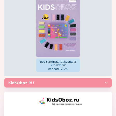
все материалы журнала
KIDSOBOZ
февраль 2024
KidsOboz.RU
Всё о детских товарах и игрушках