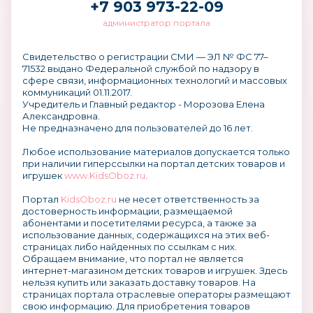
+7 903 973-22-09
администратор портала
Свидетельство о регистрации СМИ — ЭЛ № ФС 77–
71532 выдано Федеральной службой по надзору в
сфере связи, информационных технологий и массовых
коммуникаций 01.11.2017.
Учредитель и Главный редактор - Морозова Елена
Александровна.
Не предназначено для пользователей до 16 лет.
Любое использование материалов допускается только
при наличии гиперссылки на портал детских товаров и
игрушек
www.KidsOboz.ru
.
Портал
KidsOboz.ru
не несет ответственность за
достоверность информации, размещаемой
абонентами и посетителями ресурса, а также за
использование данных, содержащихся на этих веб-
страницах либо найденных по ссылкам с них.
Обращаем внимание, что портал не является
интернет-магазином детских товаров и игрушек. Здесь
нельзя купить или заказать доставку товаров. На
страницах портала отраслевые операторы размещают
свою информацию. Для приобретения товаров