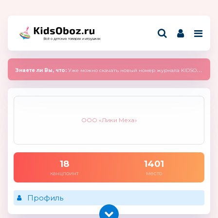
Всё о детских товарах и игрушках
Знаете ли Вы, что:
Уже можно скачать новый номер журнала KIDSOBOZ 2025 (сентябрь)
ООО «Лики Меха»
18
1401
канцпоинт
место
Профиль