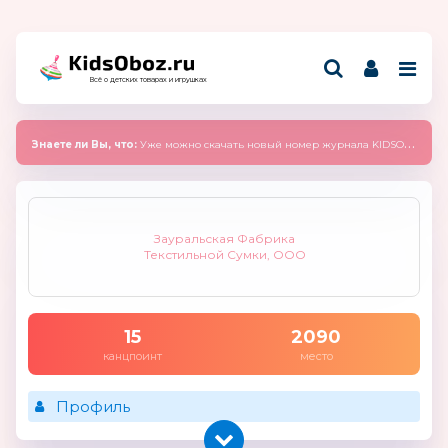
Всё о детских товарах и игрушках
Знаете ли Вы, что:
Уже можно скачать новый номер журнала KIDSOBOZ 2025 (сентябрь)
Зауральская Фабрика
Текстильной Сумки, ООО
15
2090
канцпоинт
место
Профиль