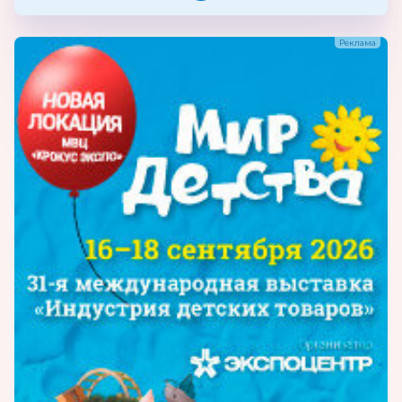
спортивные, ранцы, рюкзаки для
подростков и молодежи. Модели,
выпускаемые фабрикой, постоянно
обновляются, учитывая направление моды и
интересы наших потребителей.
Продукция:
бумажная канцелярская
продукция(рюкзаки), товары для детей от 3
до 7 лет, товары для детей от 7 до 18 лет