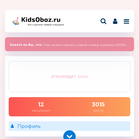
Всё о детских товарах и игрушках
Знаете ли Вы, что:
Уже можно скачать новый номер журнала KIDSOBOZ 2025 (сентябрь)
ЕПОЛИЗДАТ, ООО
12
3015
канцпоинт
место
Профиль