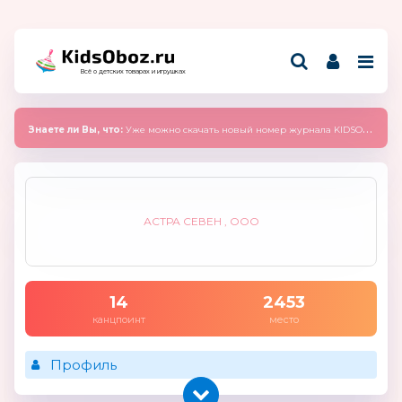
Всё о детских товарах и игрушках
Знаете ли Вы, что:
Уже можно скачать новый номер журнала KIDSOBOZ 2025 (сентябрь)
АСТРА СЕВЕН , ООО
14
2453
канцпоинт
место
Профиль