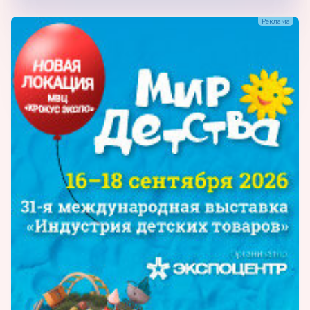
инструменты для росписи по стеклу и
керамике), товары для организации
занятий по творческому воспитанию детей
в системе допобразования и в домашних
условиях для организации досуговой
деятельности детей от 3 до 17 лет:
(материалы для декупажа материалы и
инструменты для скрапбукинга и
кардмейкинга основы, заготовки для
росписи деревянные)