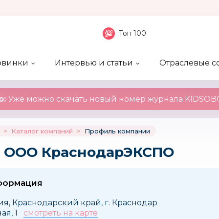
Топ 100
овинки
Интервью и статьи
Отраслевые с
боненты
 компаний
ие события
ы
нал
Рейтинг publicity
Новинки компаний
Блоги
KIDSOBOZ
о:
Уже можно скачать новый номер журнала KIDSOBO
>
Каталог компаний
>
Профиль компании
: ООО КраснодарЭКСПО
формация
ия, Краснодарский край, г. Краснодар
ная, 1
смотреть на карте