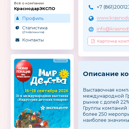
Всё о компании
+7 (861)20012
КраснодарЭКСПО
www.krasnoda
Профиль
Статистика
info@krasnod
(21 kidsпоинтов)
Контакты
Карточка ком
Описание к
Выставочная комп
международной Гр
рынке с долей 22%
Группы компаний I
более 250 меропр
наиболее значимы