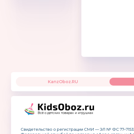
На протяжении мн
министерствами и
администрацией К
муниципального о
Мероприятия ″Кра
ключевые фигуры 
представительный
KanzOboz.RU
Всё о детских товарах и игрушках
Свидетельство о регистрации СМИ — ЭЛ № ФС 77–7153