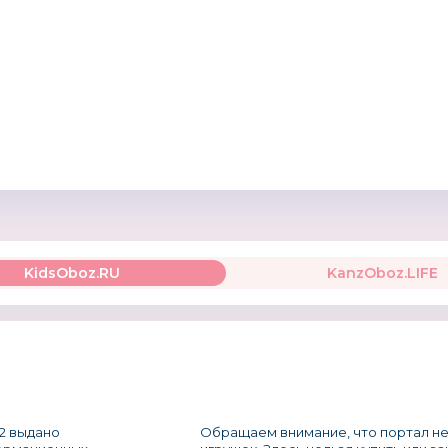
огих лет выставки и конференции ″КраснодарЭКС
 ведомствами, Законодательным Собранием Красно
раснодарского края, Городской Думой г. Краснода
бразования город Краснодар и ведущими отрасле
снодарЭКСПО″ – это престижные бизнес-события, к
и ведущие специалисты самых разных отраслей. Их
 состав участников и использование мировых станд
KidsOboz.RU
KanzOboz.LIFE
2 выдано
Обращаем внимание, что портал не