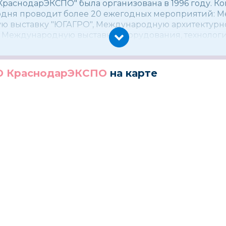
″КраснодарЭКСПО″ была организована в 1996 году. 
годня проводит более 20 ежегодных мероприятий:
 выставку ″ЮГАГРО″, Международную архитектурн
d, Международную выставку оборудования, техноло
виноделия Vinorus. Vinotech, Международную выста
дукции деревообрабатывающей и мебельной пром
орум ″Создай себя сам″, Стоматологическую выстав
 КраснодарЭКСПО
на карте
дарЭКСПО″ объединяют профессионалов важнейших
омики:
яйство, пищевая промышленность и общественное п
, техника и технологии для градостроительства и 
ка, упаковка, мебель
ие, автоматизация производства, оборудование, те
х;
отехнологичное оборудование и образование;
дравоохранение, индустрия красоты.