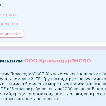
34
rexpo.ru
arexpo.ru
пании в PDF
омпании
ООО КраснодарЭКСПО
ания ″КраснодарЭКСПО″ является краснодарским 
уппы компаний ITE. Группа лидирует на российск
 и занимает 5-е место в мире по организации выстав
TE в 15 странах работает свыше 1000 человек. В пор
иятий, среди которых ведущие выставки, конгресс
х отраслях промышленности.