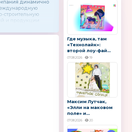
Компания динамично
 Международную
о-строительную
гий и продукции
вку оборудования,
ышленности UMIDS,
Где музыка, там
ку ″Дентима″ и
«Технолайк»:
второй лоу-фай...
 секторов
07.08.2026
19
итание;
инфраструктурных
хнологии и
Максим Лутчак,
«Элли на маковом
поле» и...
07.08.2026
20