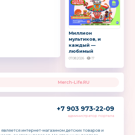
ПО″ поддерживаются
дарского края,
ра, администрацией
выми ассоциациями.
Миллион
оторые посещают
мультиков, и
 характеризуют
каждый —
артов организации.
любимый
07.08.2026
17
Merch-Life.RU
+7 903 973-22-09
администратор портала
 является интернет-магазином детских товаров и