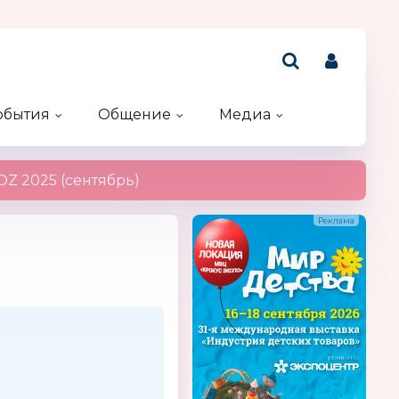
обытия
Общение
Медиа
Рейтинг компаний
Акции и конкурсы
Именинники
Z 2025 (сентябрь)