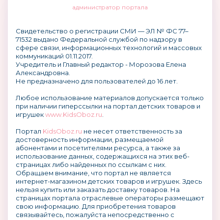
администратор портала
Свидетельство о регистрации СМИ — ЭЛ № ФС 77–
71532 выдано Федеральной службой по надзору в
сфере связи, информационных технологий и массовых
коммуникаций 01.11.2017.
Учредитель и Главный редактор - Морозова Елена
Александровна.
Не предназначено для пользователей до 16 лет.
Любое использование материалов допускается только
при наличии гиперссылки на портал детских товаров и
игрушек
www.KidsOboz.ru
.
Портал
KidsOboz.ru
не несет ответственность за
достоверность информации, размещаемой
абонентами и посетителями ресурса, а также за
использование данных, содержащихся на этих веб-
страницах либо найденных по ссылкам с них.
Обращаем внимание, что портал не является
интернет-магазином детских товаров и игрушек. Здесь
нельзя купить или заказать доставку товаров. На
страницах портала отраслевые операторы размещают
свою информацию. Для приобретения товаров
связывайтесь, пожалуйста непосредственно с