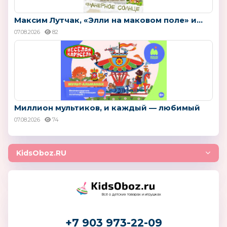
Максим Лутчак, «Элли на маковом поле» и...
07.08.2026
82
Миллион мультиков, и каждый — любимый
07.08.2026
74
KidsOboz.RU
Всё о детских товарах и игрушках
+7 903 973-22-09