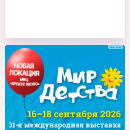
компании, признания ее вклада в
экономику региона и страны в-целом, стали
полученные звания и награды. В 2013 г.
группа компаний «Авира» стала лауреатом
Международного экономического конкурса
«Компания года», лауреатом Премии «Права
потребителей и качество обслуживания», в
номинации «Товары народного
потребления», категория «Товары для
детей», а также удостоено почетного звания
«Лидер России 2013».
Компания «Авира» - Победитель
всероссийского конкурса «100 лучших
предприятий и организаций России-2013»
в номинации «Лучшее предприятие
детского игрового оборудования». В 2014
году компания «Авира» приняла участие в
национальной программе продвижения
лучших Российских товаров и услуг для
детей «ЛУЧШЕЕ – ДЕТЯМ»!