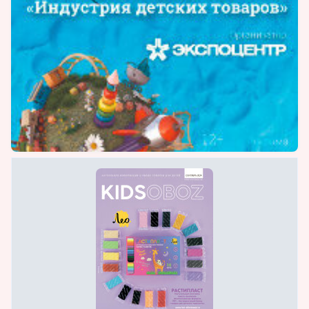
В соответствии с Положением и итогами
Программы «100 лучших товаров России»
игровые лабиринты торговой марки
«AviraKids» стали дипломантами
всероссийского конкурса программы «100
лучших товаров России». Также компания
«Авира» была награждена почётным знаком
и удостоверением «Отличник качества».
Доп.услуги: написание бизнес-планов.