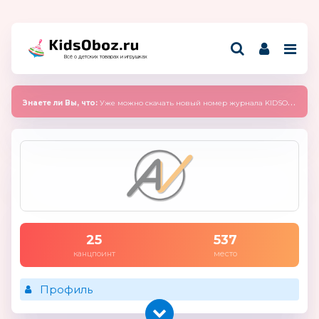
Всё о детских товарах и игрушках
Знаете ли Вы, что:
Уже можно скачать новый номер журнала KIDSOBOZ 2025 (сентябрь)
25
537
канцпоинт
место
Профиль