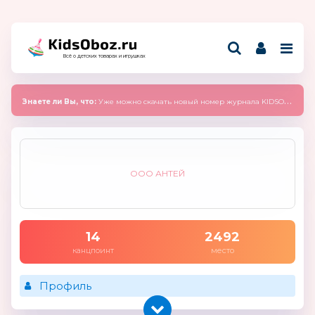
Всё о детских товарах и игрушках
Знаете ли Вы, что:
Уже можно скачать новый номер журнала KIDSOBOZ 2025 (сентябрь)
ООО АНТЕЙ
14
2492
канцпоинт
место
Профиль