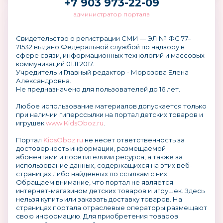
+7 903 973-22-09
администратор портала
Свидетельство о регистрации СМИ — ЭЛ № ФС 77–
71532 выдано Федеральной службой по надзору в
сфере связи, информационных технологий и массовых
коммуникаций 01.11.2017.
Учредитель и Главный редактор - Морозова Елена
Александровна.
Не предназначено для пользователей до 16 лет.
Любое использование материалов допускается только
при наличии гиперссылки на портал детских товаров и
игрушек
www.KidsOboz.ru
.
Портал
KidsOboz.ru
не несет ответственность за
достоверность информации, размещаемой
абонентами и посетителями ресурса, а также за
использование данных, содержащихся на этих веб-
страницах либо найденных по ссылкам с них.
Обращаем внимание, что портал не является
интернет-магазином детских товаров и игрушек. Здесь
нельзя купить или заказать доставку товаров. На
страницах портала отраслевые операторы размещают
свою информацию. Для приобретения товаров