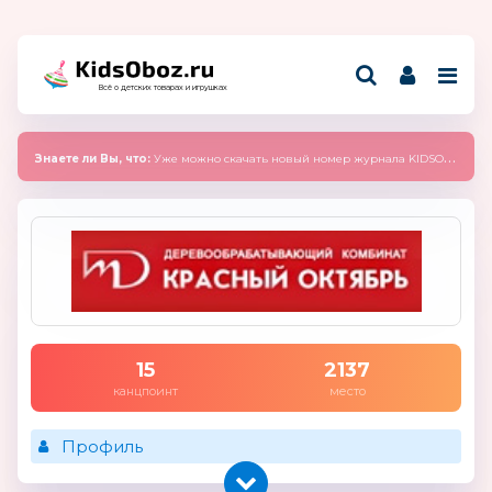
Всё о детских товарах и игрушках
Знаете ли Вы, что:
Уже можно скачать новый номер журнала KIDSOBOZ 2025 (сентябрь)
15
2137
канцпоинт
место
Профиль