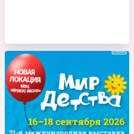
продукции охватывает многочисленные
города России и страны СНГ.
Наша компания не стоит на месте, идет в
ногу со временем. Постоянно внедряя
новые линейки мебели, открывая новые
производства, предоставляя
дополнительные услуги для покупателей.
Это позволяет ОАО ДОК «Красный Октябрь»
занимать лидирующие позиции в
деревообрабатывающей промышленности.